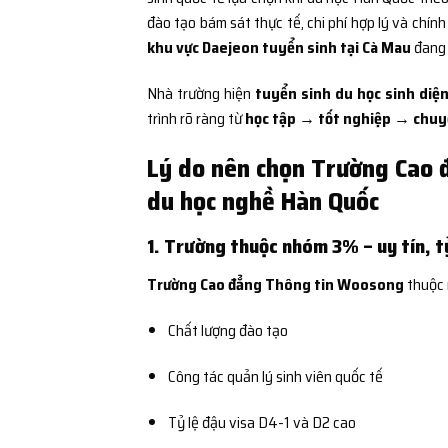
đào tạo bám sát thực tế, chi phí hợp lý và chính
khu vực Daejeon tuyển sinh tại Cà Mau
đang 
Nhà trường hiện
tuyển sinh du học sinh diện
trình rõ ràng từ
học tập → tốt nghiệp → chuyể
Lý do nên chọn Trường Cao 
du học nghề Hàn Quốc
1. Trường thuộc nhóm 3% – uy tín, tỷ
Trường Cao đẳng Thông tin Woosong
thuộc
Chất lượng đào tạo
Công tác quản lý sinh viên quốc tế
Tỷ lệ đậu visa D4-1 và D2 cao