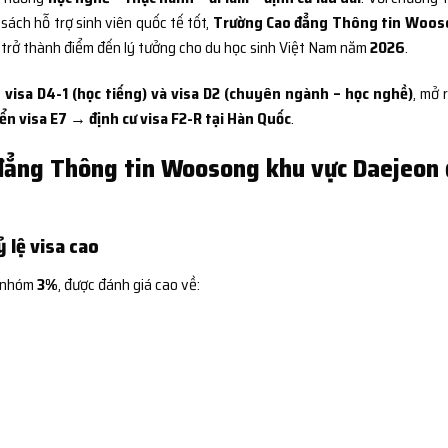
 sách hỗ trợ sinh viên quốc tế tốt,
Trường Cao đẳng Thông tin Woos
trở thành điểm đến lý tưởng cho du học sinh Việt Nam năm
2026
.
 visa D4-1 (học tiếng) và visa D2 (chuyên ngành – học nghề)
, mở 
n visa E7 → định cư visa F2-R tại Hàn Quốc
.
đẳng Thông tin Woosong khu vực Daejeon
 lệ visa cao
 nhóm
3%
, được đánh giá cao về: