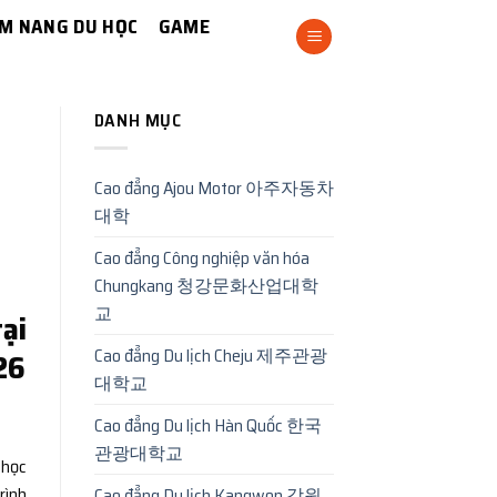
M NANG DU HỌC
GAME
DANH MỤC
Cao đẳng Ajou Motor 아주자동차
대학
Cao đẳng Công nghiệp văn hóa
Chungkang 청강문화산업대학
교
ại
Cao đẳng Du lịch Cheju 제주관광
26
대학교
Cao đẳng Du lịch Hàn Quốc 한국
관광대학교
 học
rình
Cao đẳng Du lịch Kangwon 강원