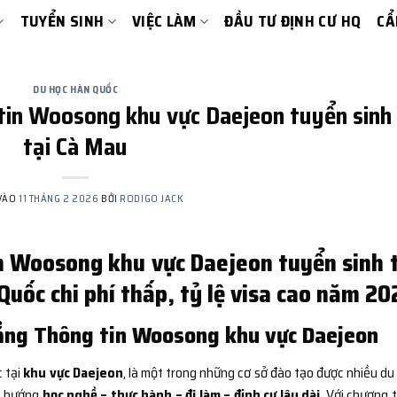
TUYỂN SINH
VIỆC LÀM
ĐẦU TƯ ĐỊNH CƯ HQ
CẨ
DU HỌC HÀN QUỐC
tin Woosong khu vực Daejeon tuyển sinh
tại Cà Mau
VÀO
11 THÁNG 2 2026
BỞI
RODIGO JACK
n Woosong khu vực Daejeon tuyển sinh t
uốc chi phí thấp, tỷ lệ visa cao năm 20
ẳng Thông tin Woosong khu vực Daejeon
c tại
khu vực Daejeon
, là một trong những cơ sở đào tạo được nhiều du
eo hướng
học nghề – thực hành – đi làm – định cư lâu dài
. Với chương t