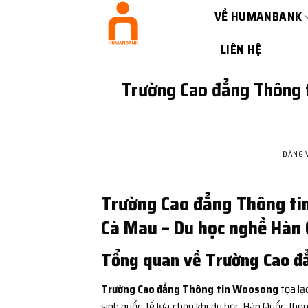
Bỏ
VỀ HUMANBANK
qua
nội
LIÊN HỆ
dung
Trường Cao đẳng Thông 
ĐĂNG 
Trường Cao đẳng Thông ti
Cà Mau – Du học nghề Hàn Q
Tổng quan về Trường Cao đ
Trường Cao đẳng Thông tin Woosong
tọa lạ
sinh quốc tế lựa chọn khi du học Hàn Quốc th