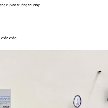
đăng ký vào trường thường:
, chắc chắn