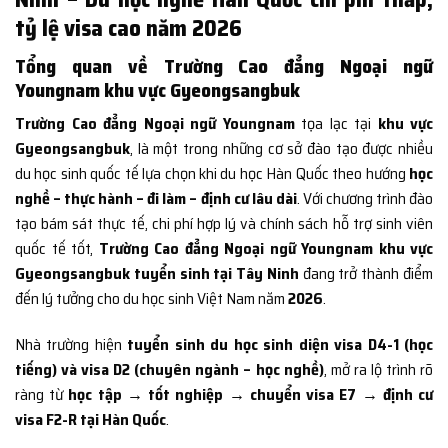
tỷ lệ visa cao năm 2026
Tổng quan về Trường Cao đẳng Ngoại ngữ
Youngnam khu vực Gyeongsangbuk
Trường Cao đẳng Ngoại ngữ Youngnam
tọa lạc tại
khu vực
Gyeongsangbuk
, là một trong những cơ sở đào tạo được nhiều
du học sinh quốc tế lựa chọn khi du học Hàn Quốc theo hướng
học
nghề – thực hành – đi làm – định cư lâu dài
. Với chương trình đào
tạo bám sát thực tế, chi phí hợp lý và chính sách hỗ trợ sinh viên
quốc tế tốt,
Trường Cao đẳng Ngoại ngữ Youngnam khu vực
Gyeongsangbuk tuyển sinh tại Tây Ninh
đang trở thành điểm
đến lý tưởng cho du học sinh Việt Nam năm
2026
.
Nhà trường hiện
tuyển sinh du học sinh diện visa D4-1 (học
tiếng) và visa D2 (chuyên ngành – học nghề)
, mở ra lộ trình rõ
ràng từ
học tập → tốt nghiệp → chuyển visa E7 → định cư
visa F2-R tại Hàn Quốc
.