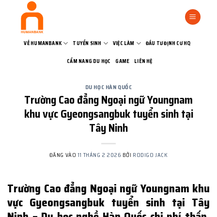
Bỏ
qua
nội
dung
VỀ HUMANBANK
TUYỂN SINH
VIỆC LÀM
ĐẦU TƯ ĐỊNH CƯ HQ
CẨM NANG DU HỌC
GAME
LIÊN HỆ
DU HỌC HÀN QUỐC
Trường Cao đẳng Ngoại ngữ Youngnam
khu vực Gyeongsangbuk tuyển sinh tại
Tây Ninh
ĐĂNG VÀO
11 THÁNG 2 2026
BỞI
RODIGO JACK
Trường Cao đẳng Ngoại ngữ Youngnam khu
vực Gyeongsangbuk tuyển sinh tại Tây
Ninh – Du học nghề Hàn Quốc chi phí thấp,