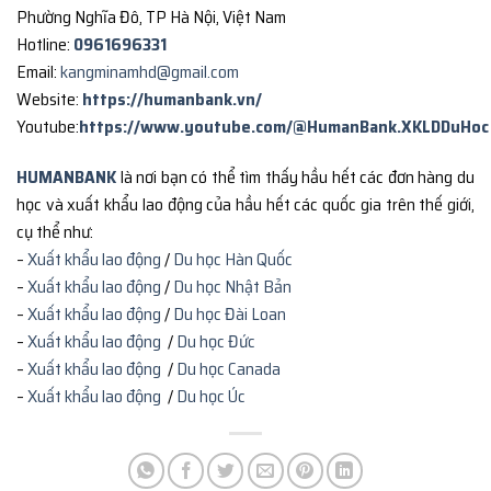
Phường Nghĩa Đô, TP Hà Nội, Việt Nam
Hotline:
0961696331
Email:
kangminamhd@gmail.com
Website:
https://humanbank.vn/
Youtube:
https://www.youtube.com/@HumanBank.XKLDDuHoc
HUMANBANK
là nơi bạn có thể tìm thấy hầu hết các đơn hàng du
học và xuất khẩu lao động của hầu hết các quốc gia trên thế giới,
cụ thể như:
–
Xuất khẩu lao động
/
Du học Hàn Quốc
–
Xuất khẩu lao động
/
Du học Nhật Bản
–
Xuất khẩu lao động
/
Du học Đài Loan
–
Xuất khẩu lao động
/
Du học Đức
–
Xuất khẩu lao động
/
Du học Canada
–
Xuất khẩu lao động
/
Du học Úc