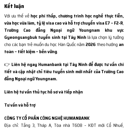
Kết luận
Với ưu thế về
học phí thấp, chương trình học nghề thực tiễn,
vừa học vừa làm, tỷ lệ visa cao và hỗ trợ chuyển visa E7 – F2-R
,
Trường Cao đẳng Ngoại ngữ Youngnam khu vực
Gyeongsangbuk tuyển sinh tại Tây Ninh
là lựa chọn lý tưởng
cho các bạn trẻ muốn du học Hàn Quốc năm
2026
theo hướng
an
toàn – tiết kiệm – bền vững
.
👉
Liên hệ ngay Humanbank tại Tây Ninh để được tư vấn chi
tiết và cập nhật chỉ tiêu tuyển sinh mới nhất của Trường Cao
đẳng Ngoại ngữ Youngnam.
Liên hệ tư vấn thủ tục hồ sơ và tiếp nhận
Tư vấn và hỗ trợ
CÔNG TY CỔ PHẦN CÔNG NGHỆ HUMANBANK
Địa chỉ: Tầng 3, Tháp A, Tòa nhà T608 – KĐT mới Cổ Nhuế,