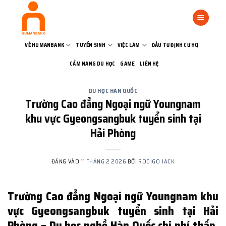
Bỏ
qua
nội
dung
VỀ HUMANBANK
TUYỂN SINH
VIỆC LÀM
ĐẦU TƯ ĐỊNH CƯ HQ
CẨM NANG DU HỌC
GAME
LIÊN HỆ
DU HỌC HÀN QUỐC
Trường Cao đẳng Ngoại ngữ Youngnam
khu vực Gyeongsangbuk tuyển sinh tại
Hải Phòng
ĐĂNG VÀO
11 THÁNG 2 2026
BỞI
RODIGO JACK
Trường Cao đẳng Ngoại ngữ Youngnam khu
vực Gyeongsangbuk tuyển sinh tại Hải
Phòng – Du học nghề Hàn Quốc chi phí thấp,