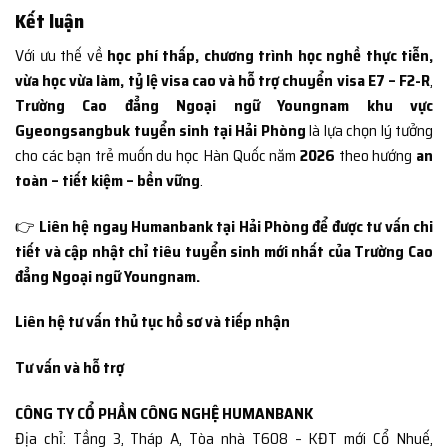
Kết luận
Với ưu thế về
học phí thấp, chương trình học nghề thực tiễn,
vừa học vừa làm, tỷ lệ visa cao và hỗ trợ chuyển visa E7 – F2-R
,
Trường Cao đẳng Ngoại ngữ Youngnam khu vực
Gyeongsangbuk tuyển sinh tại Hải Phòng
là lựa chọn lý tưởng
cho các bạn trẻ muốn du học Hàn Quốc năm
2026
theo hướng
an
toàn – tiết kiệm – bền vững
.
👉
Liên hệ ngay Humanbank tại Hải Phòng để được tư vấn chi
tiết và cập nhật chỉ tiêu tuyển sinh mới nhất của Trường Cao
đẳng Ngoại ngữ Youngnam.
Liên hệ tư vấn thủ tục hồ sơ và tiếp nhận
Tư vấn và hỗ trợ
CÔNG TY CỔ PHẦN CÔNG NGHỆ HUMANBANK
Địa chỉ: Tầng 3, Tháp A, Tòa nhà T608 – KĐT mới Cổ Nhuế,