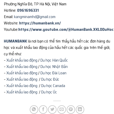
Phường Nghĩa Đô, TP Hà Nội, Việt Nam
Hotline:
0961696331
Email:
kangminamhd@gmail.com
Website:
https://humanbank.vn/
Youtube:
https://www.youtube.com/@HumanBank.XKLDDuHoc
HUMANBANK
là nơi bạn có thể tìm thấy hầu hết các đơn hàng du
học và xuất khẩu lao động của hầu hết các quốc gia trên thế giới,
cụ thể như:
–
Xuất khẩu lao động
/
Du học Hàn Quốc
–
Xuất khẩu lao động
/
Du học Nhật Bản
–
Xuất khẩu lao động
/
Du học Đài Loan
–
Xuất khẩu lao động
/
Du học Đức
–
Xuất khẩu lao động
/
Du học Canada
–
Xuất khẩu lao động
/
Du học Úc