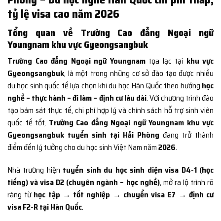
tỷ lệ visa cao năm 2026
Tổng quan về Trường Cao đẳng Ngoại ngữ
Youngnam khu vực Gyeongsangbuk
Trường Cao đẳng Ngoại ngữ Youngnam
tọa lạc tại
khu vực
Gyeongsangbuk
, là một trong những cơ sở đào tạo được nhiều
du học sinh quốc tế lựa chọn khi du học Hàn Quốc theo hướng
học
nghề – thực hành – đi làm – định cư lâu dài
. Với chương trình đào
tạo bám sát thực tế, chi phí hợp lý và chính sách hỗ trợ sinh viên
quốc tế tốt,
Trường Cao đẳng Ngoại ngữ Youngnam khu vực
Gyeongsangbuk tuyển sinh tại Hải Phòng
đang trở thành
điểm đến lý tưởng cho du học sinh Việt Nam năm
2026
.
Nhà trường hiện
tuyển sinh du học sinh diện visa D4-1 (học
tiếng) và visa D2 (chuyên ngành – học nghề)
, mở ra lộ trình rõ
ràng từ
học tập → tốt nghiệp → chuyển visa E7 → định cư
visa F2-R tại Hàn Quốc
.