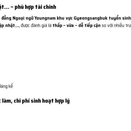
ật… – phù hợp tài chính
 đẳng Ngoại ngữ Youngnam khu vực Gyeongsangbuk tuyển sinh
cập nhật…
, được đánh giá là
thấp – vừa – dễ tiếp cận
so với nhiều tr
đáng kể
 làm, chi phí sinh hoạt hợp lý