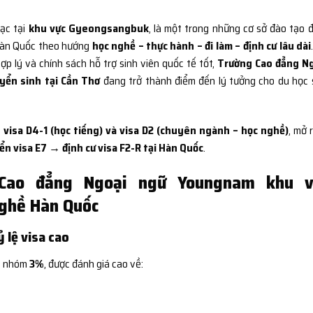
lạc tại
khu vực Gyeongsangbuk
, là một trong những cơ sở đào tạo 
 Hàn Quốc theo hướng
học nghề – thực hành – đi làm – định cư lâu dài
ợp lý và chính sách hỗ trợ sinh viên quốc tế tốt,
Trường Cao đẳng N
ển sinh tại Cần Thơ
đang trở thành điểm đến lý tưởng cho du học 
 visa D4-1 (học tiếng) và visa D2 (chuyên ngành – học nghề)
, mở 
n visa E7 → định cư visa F2-R tại Hàn Quốc
.
Cao đẳng Ngoại ngữ Youngnam khu v
ghề Hàn Quốc
 lệ visa cao
c nhóm
3%
, được đánh giá cao về: