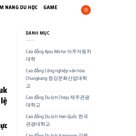
M NANG DU HỌC
GAME
DANH MỤC
Cao đẳng Ajou Motor 아주자동차
대학
Cao đẳng Công nghiệp văn hóa
Chungkang 청강문화산업대학
교
uk
Cao đẳng Du lịch Cheju 제주관광
lệ
대학교
Cao đẳng Du lịch Hàn Quốc 한국
ực
관광대학교
Cao đẳng Du lịch Kangwon 강원