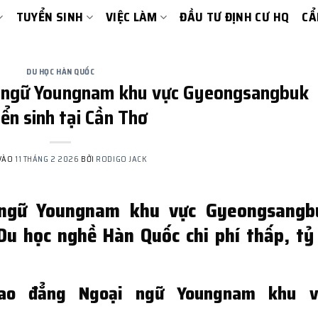
TUYỂN SINH
VIỆC LÀM
ĐẦU TƯ ĐỊNH CƯ HQ
CẨ
DU HỌC HÀN QUỐC
 ngữ Youngnam khu vực Gyeongsangbuk
ển sinh tại Cần Thơ
VÀO
11 THÁNG 2 2026
BỞI
RODIGO JACK
 ngữ Youngnam khu vực Gyeongsangb
Du học nghề Hàn Quốc chi phí thấp, tỷ 
ao đẳng Ngoại ngữ Youngnam khu v