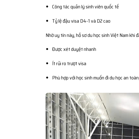
Công tác quản lý sinh viên quốc tế
Tỷ lệ đậu visa D4-1 và D2 cao
Nhờ uy tín này, hồ sơ du học sinh Việt Nam khi 
Được xét duyệt nhanh
Ít rủi ro trượt visa
Phù hợp với học sinh muốn đi du học an toàn