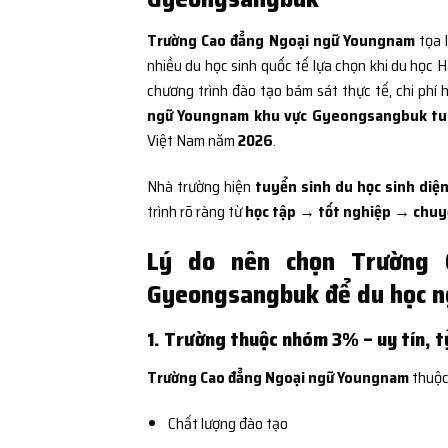
Trường Cao đẳng Ngoại ngữ Youngnam
tọa 
nhiều du học sinh quốc tế lựa chọn khi du học
chương trình đào tạo bám sát thực tế, chi phí h
ngữ Youngnam khu vực Gyeongsangbuk tuy
Việt Nam năm
2026
.
Nhà trường hiện
tuyển sinh du học sinh diện
trình rõ ràng từ
học tập → tốt nghiệp → chuyể
Lý do nên chọn Trường 
Gyeongsangbuk để du học n
1. Trường thuộc nhóm 3% – uy tín, tỷ
Trường Cao đẳng Ngoại ngữ Youngnam
thuộ
Chất lượng đào tạo