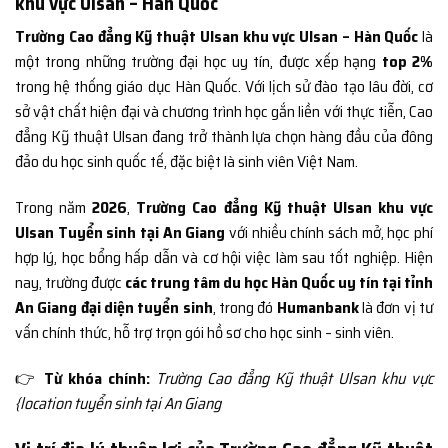
khu vực Ulsan – Hàn Quốc
Trường Cao đẳng Kỹ thuật Ulsan khu vực Ulsan – Hàn Quốc
là
một trong những trường đại học uy tín, được xếp hạng
top 2%
trong hệ thống giáo dục Hàn Quốc. Với lịch sử đào tạo lâu đời, cơ
sở vật chất hiện đại và chương trình học gắn liền với thực tiễn, Cao
đẳng Kỹ thuật Ulsan đang trở thành lựa chọn hàng đầu của đông
đảo du học sinh quốc tế, đặc biệt là sinh viên Việt Nam.
Trong năm
2026
,
Trường Cao đẳng Kỹ thuật Ulsan khu vực
Ulsan Tuyển sinh tại An Giang
với nhiều chính sách mở, học phí
hợp lý, học bổng hấp dẫn và cơ hội việc làm sau tốt nghiệp. Hiện
nay, trường được
các trung tâm du học Hàn Quốc uy tín tại tỉnh
An Giang đại diện tuyển sinh
, trong đó
Humanbank
là đơn vị tư
vấn chính thức, hỗ trợ trọn gói hồ sơ cho học sinh – sinh viên.
👉
Từ khóa chính:
Trường Cao đẳng Kỹ thuật Ulsan khu vực
{location tuyển sinh tại An Giang