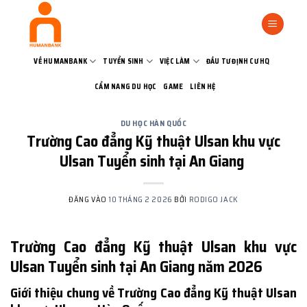
Bỏ
qua
nội
dung
VỀ HUMANBANK
TUYỂN SINH
VIỆC LÀM
ĐẦU TƯ ĐỊNH CƯ HQ
CẨM NANG DU HỌC
GAME
LIÊN HỆ
DU HỌC HÀN QUỐC
Trường Cao đẳng Kỹ thuật Ulsan khu vực
Ulsan Tuyển sinh tại An Giang
ĐĂNG VÀO
10 THÁNG 2 2026
BỞI
RODIGO JACK
Trường Cao đẳng Kỹ thuật Ulsan khu vực
Ulsan Tuyển sinh tại An Giang năm 2026
Giới thiệu chung về Trường Cao đẳng Kỹ thuật Ulsan