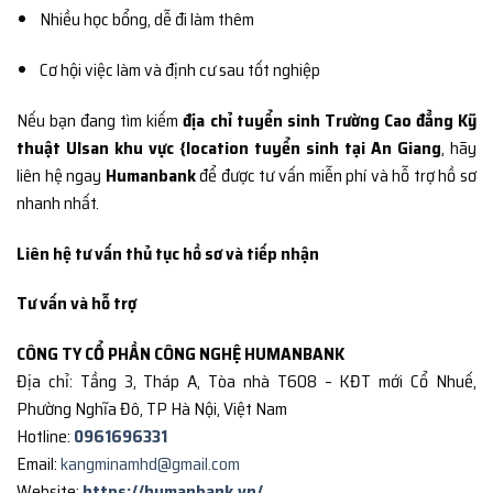
Nhiều học bổng, dễ đi làm thêm
Cơ hội việc làm và định cư sau tốt nghiệp
Nếu bạn đang tìm kiếm
địa chỉ tuyển sinh Trường Cao đẳng Kỹ
thuật Ulsan khu vực {location tuyển sinh tại An Giang
, hãy
liên hệ ngay
Humanbank
để được tư vấn miễn phí và hỗ trợ hồ sơ
nhanh nhất.
Liên hệ tư vấn thủ tục hồ sơ và tiếp nhận
Tư vấn và hỗ trợ
CÔNG TY CỔ PHẦN CÔNG NGHỆ HUMANBANK
Địa chỉ: Tầng 3, Tháp A, Tòa nhà T608 – KĐT mới Cổ Nhuế,
Phường Nghĩa Đô, TP Hà Nội, Việt Nam
Hotline:
0961696331
Email:
kangminamhd@gmail.com
Website:
https://humanbank.vn/