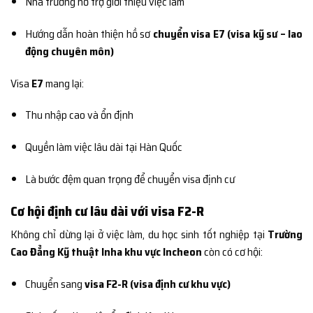
Nhà trường hỗ trợ giới thiệu việc làm
Hướng dẫn hoàn thiện hồ sơ
chuyển visa E7 (visa kỹ sư – lao
động chuyên môn)
Visa
E7
mang lại:
Thu nhập cao và ổn định
Quyền làm việc lâu dài tại Hàn Quốc
Là bước đệm quan trọng để chuyển visa định cư
Cơ hội định cư lâu dài với visa F2-R
Không chỉ dừng lại ở việc làm, du học sinh tốt nghiệp tại
Trường
Cao Đẳng Kỹ thuật Inha khu vực Incheon
còn có cơ hội:
Chuyển sang
visa F2-R (visa định cư khu vực)