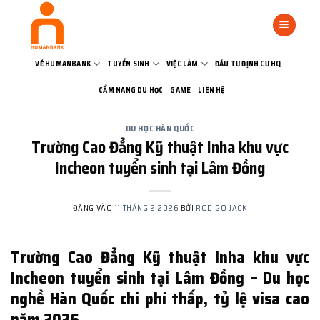
Bỏ
qua
nội
dung
VỀ HUMANBANK
TUYỂN SINH
VIỆC LÀM
ĐẦU TƯ ĐỊNH CƯ HQ
CẨM NANG DU HỌC
GAME
LIÊN HỆ
DU HỌC HÀN QUỐC
Trường Cao Đẳng Kỹ thuật Inha khu vực
Incheon tuyển sinh tại Lâm Đồng
ĐĂNG VÀO
11 THÁNG 2 2026
BỞI
RODIGO JACK
Trường Cao Đẳng Kỹ thuật Inha khu vực
Incheon tuyển sinh tại Lâm Đồng – Du học
nghề Hàn Quốc chi phí thấp, tỷ lệ visa cao
năm 2026