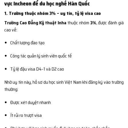
vực Incheon để du học nghề Hàn Quốc
1. Trường thuộc nhóm 3% – uy tín, tỷ lệ visa cao
Trường Cao Đẳng Kỹ thuật Inha
thuộc nhóm
3%
, được đánh giá
cao về:
Chất lượng đào tạo
Công tác quản lý sinh viên quốc tế
Tỷ lệ đậu visa D4-1 và D2 cao
Nhờ uy tín này, hồ sơ du học sinh Việt Nam khi đăng ký vào trường
thường:
Được xét duyệt nhanh
Ít rủi ro trượt visa