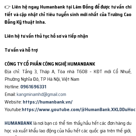
👉
Liên hệ ngay Humanbank tại Lâm Đồng để được tư vấn chi
tiết và cập nhật chỉ tiêu tuyển sinh mới nhất của Trường Cao
Đẳng Kỹ thuật Inha.
Liên hệ tư vấn thủ tục hồ sơ và tiếp nhận
Tư vấn và hỗ trợ
CÔNG TY CỔ PHẦN CÔNG NGHỆ HUMANBANK
Địa chỉ: Tầng 3, Tháp A, Tòa nhà T608 – KĐT mới Cổ Nhuế,
Phường Nghĩa Đô, TP Hà Nội, Việt Nam
Hotline:
0961696331
Email:
kangminamhd@gmail.com
Website:
https://humanbank.vn/
Youtube:
https://www.youtube.com/@HumanBank.XKLDDuHoc
HUMANBANK
là nơi bạn có thể tìm thấy hầu hết các đơn hàng du
học và xuất khẩu lao động của hầu hết các quốc gia trên thế giới,