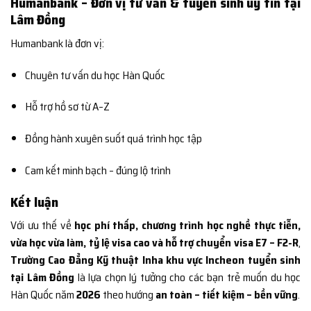
Humanbank – Đơn vị tư vấn & tuyển sinh uy tín tại
Lâm Đồng
Humanbank là đơn vị:
Chuyên tư vấn du học Hàn Quốc
Hỗ trợ hồ sơ từ A–Z
Đồng hành xuyên suốt quá trình học tập
Cam kết minh bạch – đúng lộ trình
Kết luận
Với ưu thế về
học phí thấp, chương trình học nghề thực tiễn,
vừa học vừa làm, tỷ lệ visa cao và hỗ trợ chuyển visa E7 – F2-R
,
Trường Cao Đẳng Kỹ thuật Inha khu vực Incheon tuyển sinh
tại Lâm Đồng
là lựa chọn lý tưởng cho các bạn trẻ muốn du học
Hàn Quốc năm
2026
theo hướng
an toàn – tiết kiệm – bền vững
.