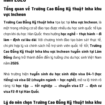
Tổng quan về Trường Cao Đẳng Kỹ thuật Inha khu
vực Incheon
Trường Cao Đẳng Kỹ thuật Inha
tọa lạc tại
khu vực Incheon
, là
một trong những cơ sở đào tạo được nhiều du học sinh quốc tế lựa
chọn khi du học Hàn Quốc theo hướng
học nghề – thực hành – đi
làm – định cư lâu dài
. Với chương trình đào tạo bám sát thực tế,
chi phí hợp lý và chính sách hỗ trợ sinh viên quốc tế tốt,
Trường
Cao Đẳng Kỹ thuật Inha khu vực Incheon tuyển sinh tại Lâm
Đồng
đang trở thành điểm đến lý tưởng cho du học sinh Việt Nam
năm
2026
.
Nhà trường hiện
tuyển sinh du học sinh diện visa D4-1 (học
tiếng) và visa D2 (chuyên ngành – học nghề)
, mở ra lộ trình rõ
ràng từ
học tập → tốt nghiệp → chuyển visa E7 → định cư
visa F2-R tại Hàn Quốc
.
Lý do nên chọn Trường Cao Đẳng Kỹ thuật Inha khu