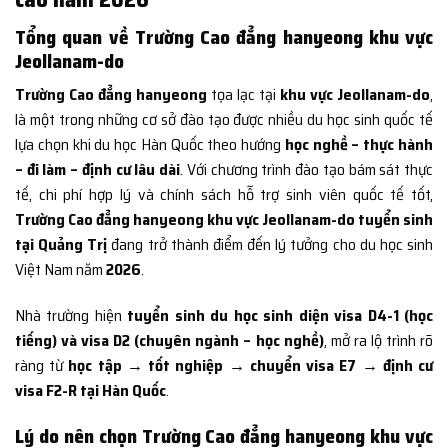
Tổng quan về Trường Cao đẳng hanyeong khu vực
Jeollanam-do
Trường Cao đẳng hanyeong
tọa lạc tại
khu vực Jeollanam-do
,
là một trong những cơ sở đào tạo được nhiều du học sinh quốc tế
lựa chọn khi du học Hàn Quốc theo hướng
học nghề – thực hành
– đi làm – định cư lâu dài
. Với chương trình đào tạo bám sát thực
tế, chi phí hợp lý và chính sách hỗ trợ sinh viên quốc tế tốt,
Trường Cao đẳng hanyeong khu vực Jeollanam-do tuyển sinh
tại Quảng Trị
đang trở thành điểm đến lý tưởng cho du học sinh
Việt Nam năm
2026
.
Nhà trường hiện
tuyển sinh du học sinh diện visa D4-1 (học
tiếng) và visa D2 (chuyên ngành – học nghề)
, mở ra lộ trình rõ
ràng từ
học tập → tốt nghiệp → chuyển visa E7 → định cư
visa F2-R tại Hàn Quốc
.
Lý do nên chọn Trường Cao đẳng hanyeong khu vực