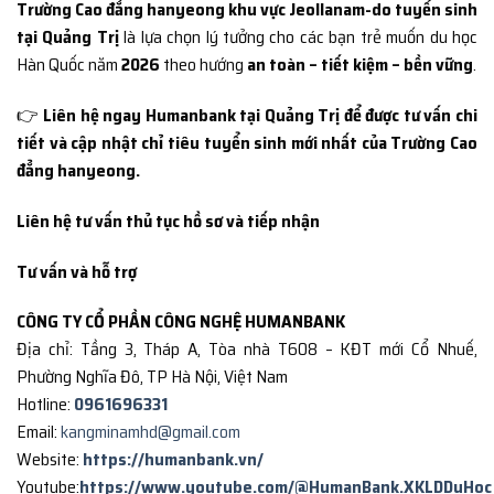
Trường Cao đẳng hanyeong khu vực Jeollanam-do tuyển sinh
tại Quảng Trị
là lựa chọn lý tưởng cho các bạn trẻ muốn du học
Hàn Quốc năm
2026
theo hướng
an toàn – tiết kiệm – bền vững
.
👉
Liên hệ ngay Humanbank tại Quảng Trị để được tư vấn chi
tiết và cập nhật chỉ tiêu tuyển sinh mới nhất của Trường Cao
đẳng hanyeong.
Liên hệ tư vấn thủ tục hồ sơ và tiếp nhận
Tư vấn và hỗ trợ
CÔNG TY CỔ PHẦN CÔNG NGHỆ HUMANBANK
Địa chỉ: Tầng 3, Tháp A, Tòa nhà T608 – KĐT mới Cổ Nhuế,
Phường Nghĩa Đô, TP Hà Nội, Việt Nam
Hotline:
0961696331
Email:
kangminamhd@gmail.com
Website:
https://humanbank.vn/
Youtube:
https://www.youtube.com/@HumanBank.XKLDDuHoc