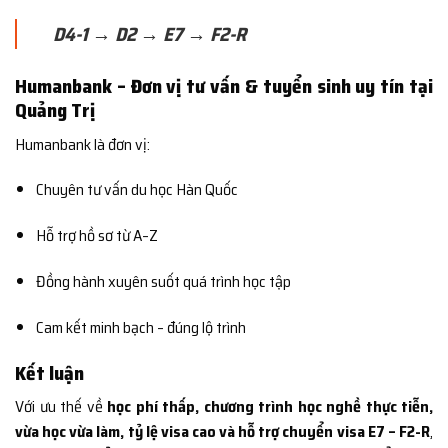
D4-1 → D2 → E7 → F2-R
Humanbank – Đơn vị tư vấn & tuyển sinh uy tín tại
Quảng Trị
Humanbank là đơn vị:
Chuyên tư vấn du học Hàn Quốc
Hỗ trợ hồ sơ từ A–Z
Đồng hành xuyên suốt quá trình học tập
Cam kết minh bạch – đúng lộ trình
Kết luận
Với ưu thế về
học phí thấp, chương trình học nghề thực tiễn,
vừa học vừa làm, tỷ lệ visa cao và hỗ trợ chuyển visa E7 – F2-R
,