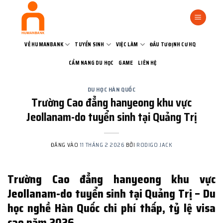
Bỏ
qua
nội
dung
VỀ HUMANBANK
TUYỂN SINH
VIỆC LÀM
ĐẦU TƯ ĐỊNH CƯ HQ
CẨM NANG DU HỌC
GAME
LIÊN HỆ
DU HỌC HÀN QUỐC
Trường Cao đẳng hanyeong khu vực
Jeollanam-do tuyển sinh tại Quảng Trị
ĐĂNG VÀO
11 THÁNG 2 2026
BỞI
RODIGO JACK
Trường Cao đẳng hanyeong khu vực
Jeollanam-do tuyển sinh tại Quảng Trị – Du
học nghề Hàn Quốc chi phí thấp, tỷ lệ visa
cao năm 2026