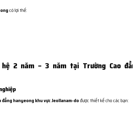
eong
có lợi thế:
ề hệ 2 năm – 3 năm tại Trường Cao đẳ
 nghiệp
o đẳng hanyeong khu vực Jeollanam-do
được thiết kế cho các bạn: