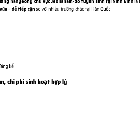
đẳng hanyeong khu vực Jeollanam-do tuyển sinh tại Ninh Bình
là
vừa – dễ tiếp cận
so với nhiều trường khác tại Hàn Quốc.
đáng kể
àm, chi phí sinh hoạt hợp lý