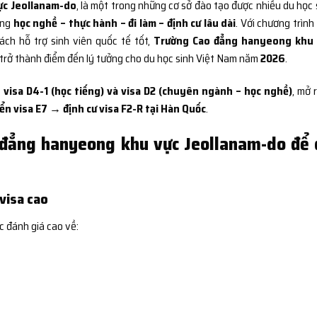
ực Jeollanam-do
, là một trong những cơ sở đào tạo được nhiều du học 
ớng
học nghề – thực hành – đi làm – định cư lâu dài
. Với chương trình
sách hỗ trợ sinh viên quốc tế tốt,
Trường Cao đẳng hanyeong khu 
trở thành điểm đến lý tưởng cho du học sinh Việt Nam năm
2026
.
 visa D4-1 (học tiếng) và visa D2 (chuyên ngành – học nghề)
, mở 
n visa E7 → định cư visa F2-R tại Hàn Quốc
.
 đẳng hanyeong khu vực Jeollanam-do để
 visa cao
c đánh giá cao về: