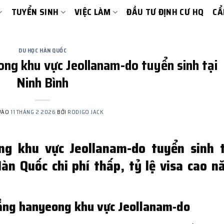
TUYỂN SINH
VIỆC LÀM
ĐẦU TƯ ĐỊNH CƯ HQ
CẨ
DU HỌC HÀN QUỐC
ng khu vực Jeollanam-do tuyển sinh tại
Ninh Bình
VÀO
11 THÁNG 2 2026
BỞI
RODIGO JACK
g khu vực Jeollanam-do tuyển sinh t
àn Quốc chi phí thấp, tỷ lệ visa cao n
ẳng hanyeong khu vực Jeollanam-do