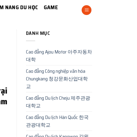
M NANG DU HỌC
GAME
DANH MỤC
Cao đẳng Ajou Motor 아주자동차
대학
Cao đẳng Công nghiệp văn hóa
Chungkang 청강문화산업대학
교
ại
Cao đẳng Du lịch Cheju 제주관광
ăm
대학교
Cao đẳng Du lịch Hàn Quốc 한국
관광대학교
Cao đẳng Du lịch Kangwon 강원