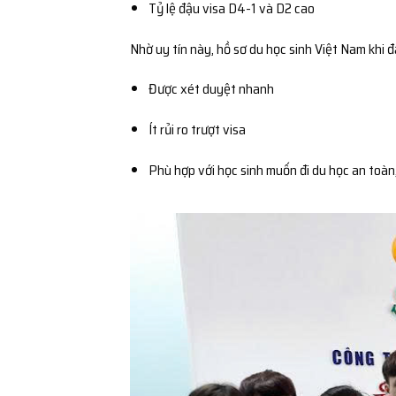
Tỷ lệ đậu visa D4-1 và D2 cao
Nhờ uy tín này, hồ sơ du học sinh Việt Nam khi 
Được xét duyệt nhanh
Ít rủi ro trượt visa
Phù hợp với học sinh muốn đi du học an toàn