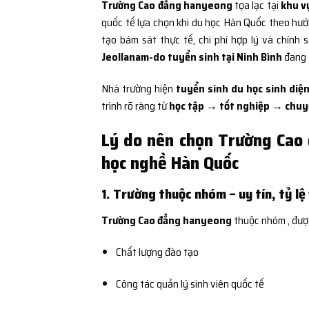
Trường Cao đẳng hanyeong
tọa lạc tại
khu v
quốc tế lựa chọn khi du học Hàn Quốc theo hư
tạo bám sát thực tế, chi phí hợp lý và chính 
Jeollanam-do tuyển sinh tại Ninh Bình
đang 
Nhà trường hiện
tuyển sinh du học sinh diện
trình rõ ràng từ
học tập → tốt nghiệp → chuyể
Lý do nên chọn Trường Cao
học nghề Hàn Quốc
1. Trường thuộc nhóm – uy tín, tỷ lệ
Trường Cao đẳng hanyeong
thuộc nhóm
, đượ
Chất lượng đào tạo
Công tác quản lý sinh viên quốc tế