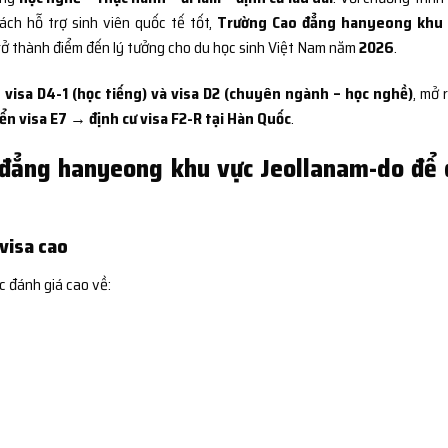
sách hỗ trợ sinh viên quốc tế tốt,
Trường Cao đẳng hanyeong khu 
ở thành điểm đến lý tưởng cho du học sinh Việt Nam năm
2026
.
 visa D4-1 (học tiếng) và visa D2 (chuyên ngành – học nghề)
, mở 
n visa E7 → định cư visa F2-R tại Hàn Quốc
.
 đẳng hanyeong khu vực Jeollanam-do để
 visa cao
c đánh giá cao về: