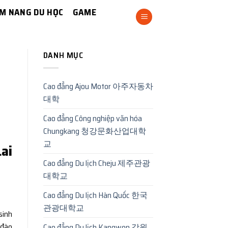
M NANG DU HỌC
GAME
DANH MỤC
Cao đẳng Ajou Motor 아주자동차
대학
Cao đẳng Công nghiệp văn hóa
Chungkang 청강문화산업대학
교
ai
Cao đẳng Du lịch Cheju 제주관광
대학교
Cao đẳng Du lịch Hàn Quốc 한국
관광대학교
sinh
 đào
Cao đẳng Du lịch Kangwon 강원