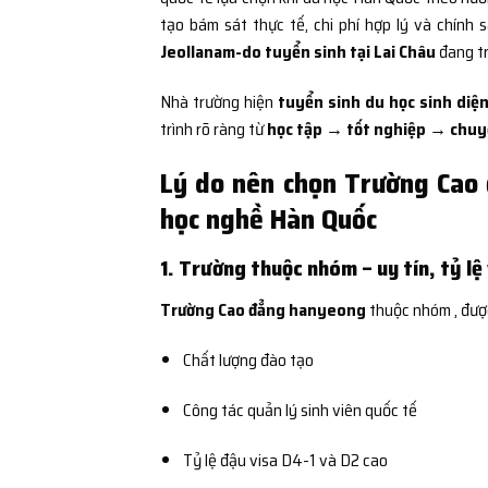
tạo bám sát thực tế, chi phí hợp lý và chính 
Jeollanam-do tuyển sinh tại Lai Châu
đang tr
Nhà trường hiện
tuyển sinh du học sinh diện
trình rõ ràng từ
học tập → tốt nghiệp → chuyể
Lý do nên chọn Trường Cao
học nghề Hàn Quốc
1. Trường thuộc nhóm – uy tín, tỷ lệ
Trường Cao đẳng hanyeong
thuộc nhóm
, đượ
Chất lượng đào tạo
Công tác quản lý sinh viên quốc tế
Tỷ lệ đậu visa D4-1 và D2 cao