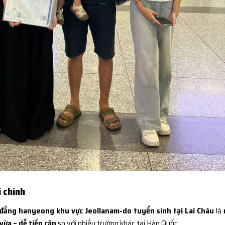
i chính
đẳng hanyeong khu vực Jeollanam-do tuyển sinh tại Lai Châu
là
vừa – dễ tiếp cận
so với nhiều trường khác tại Hàn Quốc.