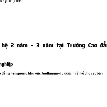
eong
có lợi thế:
ề hệ 2 năm – 3 năm tại Trường Cao đẳ
 nghiệp
o đẳng hanyeong khu vực Jeollanam-do
được thiết kế cho các bạn: