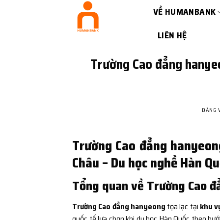
Bỏ
VỀ HUMANBANK
qua
nội
LIÊN HỆ
dung
Trường Cao đẳng hanyeo
ĐĂNG 
Trường Cao đẳng hanyeong
Châu – Du học nghề Hàn Quố
Tổng quan về Trường Cao đ
Trường Cao đẳng hanyeong
tọa lạc tại
khu v
quốc tế lựa chọn khi du học Hàn Quốc theo hư