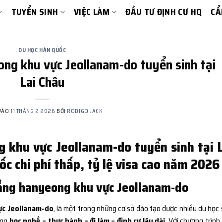
TUYỂN SINH
VIỆC LÀM
ĐẦU TƯ ĐỊNH CƯ HQ
CẨ
DU HỌC HÀN QUỐC
ng khu vực Jeollanam-do tuyển sinh tại
Lai Châu
VÀO
11 THÁNG 2 2026
BỞI
RODIGO JACK
 khu vực Jeollanam-do tuyển sinh tại L
c chi phí thấp, tỷ lệ visa cao năm 2026
ẳng hanyeong khu vực Jeollanam-do
ực Jeollanam-do
, là một trong những cơ sở đào tạo được nhiều du học 
ớng
học nghề – thực hành – đi làm – định cư lâu dài
. Với chương trình