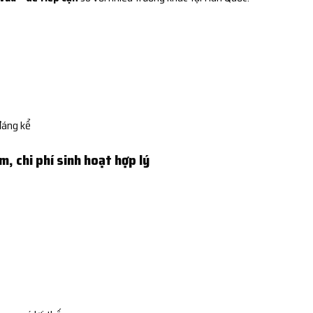
đáng kể
àm, chi phí sinh hoạt hợp lý