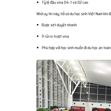
Tỷ lệ đậu visa D4-1 và D2 cao
Nhờ uy tín này, hồ sơ du học sinh Việt Nam khi 
Được xét duyệt nhanh
Ít rủi ro trượt visa
Phù hợp với học sinh muốn đi du học an toàn