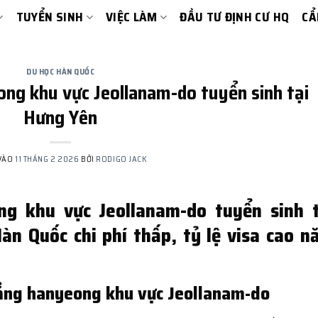
TUYỂN SINH
VIỆC LÀM
ĐẦU TƯ ĐỊNH CƯ HQ
CẨ
DU HỌC HÀN QUỐC
ng khu vực Jeollanam-do tuyển sinh tại
Hưng Yên
VÀO
11 THÁNG 2 2026
BỞI
RODIGO JACK
g khu vực Jeollanam-do tuyển sinh t
àn Quốc chi phí thấp, tỷ lệ visa cao n
ẳng hanyeong khu vực Jeollanam-do