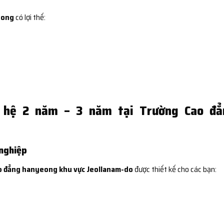
eong
có lợi thế:
ề hệ 2 năm – 3 năm tại Trường Cao đẳ
 nghiệp
o đẳng hanyeong khu vực Jeollanam-do
được thiết kế cho các bạn: