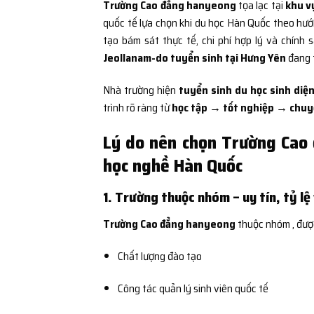
Trường Cao đẳng hanyeong
tọa lạc tại
khu v
quốc tế lựa chọn khi du học Hàn Quốc theo hư
tạo bám sát thực tế, chi phí hợp lý và chính 
Jeollanam-do tuyển sinh tại Hưng Yên
đang 
Nhà trường hiện
tuyển sinh du học sinh diện
trình rõ ràng từ
học tập → tốt nghiệp → chuyể
Lý do nên chọn Trường Cao
học nghề Hàn Quốc
1. Trường thuộc nhóm – uy tín, tỷ lệ
Trường Cao đẳng hanyeong
thuộc nhóm
, đượ
Chất lượng đào tạo
Công tác quản lý sinh viên quốc tế