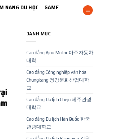
M NANG DU HỌC
GAME
DANH MỤC
Cao đẳng Ajou Motor 아주자동차
대학
Cao đẳng Công nghiệp văn hóa
Chungkang 청강문화산업대학
교
ại
Cao đẳng Du lịch Cheju 제주관광
ăm
대학교
Cao đẳng Du lịch Hàn Quốc 한국
관광대학교
Cao đẳng Du lịch Kangwon 강원