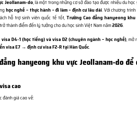
ực Jeollanam-do
, là một trong những cơ sở đào tạo được nhiều du học 
ớng
học nghề – thực hành – đi làm – định cư lâu dài
. Với chương trình
sách hỗ trợ sinh viên quốc tế tốt,
Trường Cao đẳng hanyeong khu 
trở thành điểm đến lý tưởng cho du học sinh Việt Nam năm
2026
.
 visa D4-1 (học tiếng) và visa D2 (chuyên ngành – học nghề)
, mở 
n visa E7 → định cư visa F2-R tại Hàn Quốc
.
 đẳng hanyeong khu vực Jeollanam-do để
 visa cao
c đánh giá cao về: