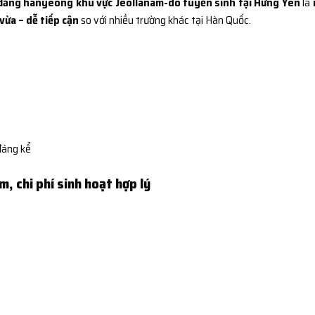
đẳng hanyeong khu vực Jeollanam-do tuyển sinh tại Hưng Yên
là
vừa – dễ tiếp cận
so với nhiều trường khác tại Hàn Quốc.
đáng kể
àm, chi phí sinh hoạt hợp lý