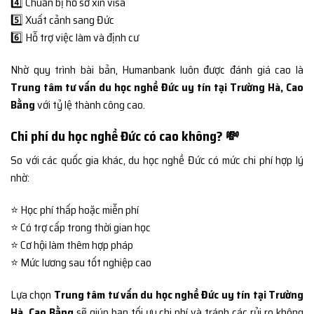
4️⃣ Chuẩn bị hồ sơ xin visa
5️⃣ Xuất cảnh sang Đức
6️⃣ Hỗ trợ việc làm và định cư
Nhờ quy trình bài bản, Humanbank luôn được đánh giá cao là
Trung tâm tư vấn du học nghề Đức uy tín tại Trường Hà, Cao
Bằng
với tỷ lệ thành công cao.
Chi phí du học nghề Đức có cao không? 💸
So với các quốc gia khác, du học nghề Đức có mức chi phí hợp lý
nhờ:
⭐ Học phí thấp hoặc miễn phí
⭐ Có trợ cấp trong thời gian học
⭐ Cơ hội làm thêm hợp pháp
⭐ Mức lương sau tốt nghiệp cao
Lựa chọn
Trung tâm tư vấn du học nghề Đức uy tín tại Trường
Hà, Cao Bằng
sẽ giúp bạn tối ưu chi phí và tránh các rủi ro không