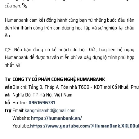
của bạn. 🚀
Humanbank cam kết đồng hành cùng bạn từ những bước đầu tiên
đến khi thành công trên con đường học tập và sự nghiệp tại châu
Âu.
👉 Nếu bạn đang có kế hoạch du học Đức, hãy liên hệ ngay
Humanbank để được tư vấn miễn phí và xây dựng lộ trình phù hợp
nhất. 🚀
Tư
CÔNG TY CỔ PHẦN CÔNG NGHỆ HUMANBANK
vấn
Địa chỉ: Tầng 3, Tháp A, Tòa nhà T608 – KĐT mới Cổ Nhuế, Ph
và
Nghĩa Đô, TP Hà Nội, Việt Nam
hỗ
Hotline:
0961696331
trợ
Email:
kangminamhd@gmail.com
Website:
https://humanbank.vn/
Youtube:
https://www.youtube.com/@HumanBank.XKLDDu