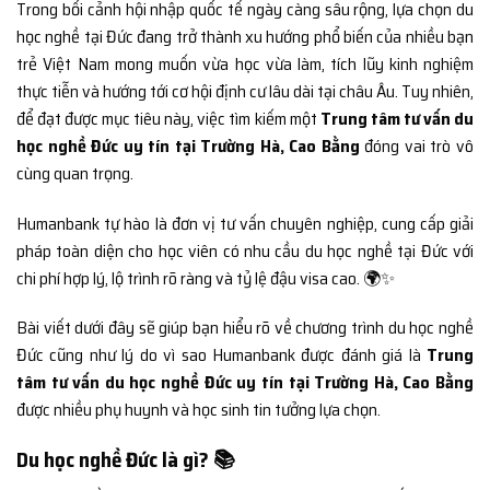
Trong bối cảnh hội nhập quốc tế ngày càng sâu rộng, lựa chọn du
học nghề tại Đức đang trở thành xu hướng phổ biến của nhiều bạn
trẻ Việt Nam mong muốn vừa học vừa làm, tích lũy kinh nghiệm
thực tiễn và hướng tới cơ hội định cư lâu dài tại châu Âu. Tuy nhiên,
để đạt được mục tiêu này, việc tìm kiếm một
Trung tâm tư vấn du
học nghề Đức uy tín tại Trường Hà, Cao Bằng
đóng vai trò vô
cùng quan trọng.
Humanbank tự hào là đơn vị tư vấn chuyên nghiệp, cung cấp giải
pháp toàn diện cho học viên có nhu cầu du học nghề tại Đức với
chi phí hợp lý, lộ trình rõ ràng và tỷ lệ đậu visa cao. 🌍✨
Bài viết dưới đây sẽ giúp bạn hiểu rõ về chương trình du học nghề
Đức cũng như lý do vì sao Humanbank được đánh giá là
Trung
tâm tư vấn du học nghề Đức uy tín tại Trường Hà, Cao Bằng
được nhiều phụ huynh và học sinh tin tưởng lựa chọn.
Du học nghề Đức là gì? 📚