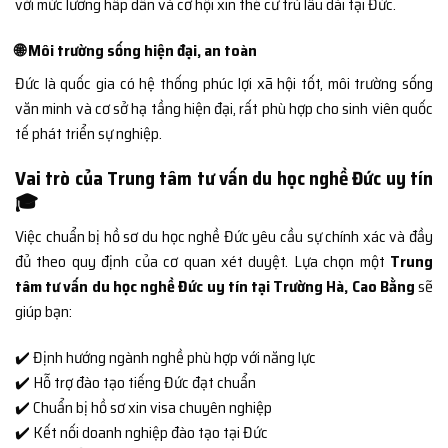
với mức lương hấp dẫn và cơ hội xin thẻ cư trú lâu dài tại Đức.
🌐 Môi trường sống hiện đại, an toàn
Đức là quốc gia có hệ thống phúc lợi xã hội tốt, môi trường sống
văn minh và cơ sở hạ tầng hiện đại, rất phù hợp cho sinh viên quốc
tế phát triển sự nghiệp.
Vai trò của Trung tâm tư vấn du học nghề Đức uy tín
🎓
Việc chuẩn bị hồ sơ du học nghề Đức yêu cầu sự chính xác và đầy
đủ theo quy định của cơ quan xét duyệt. Lựa chọn một
Trung
tâm tư vấn du học nghề Đức uy tín tại Trường Hà, Cao Bằng
sẽ
giúp bạn:
✔️ Định hướng ngành nghề phù hợp với năng lực
✔️ Hỗ trợ đào tạo tiếng Đức đạt chuẩn
✔️ Chuẩn bị hồ sơ xin visa chuyên nghiệp
✔️ Kết nối doanh nghiệp đào tạo tại Đức