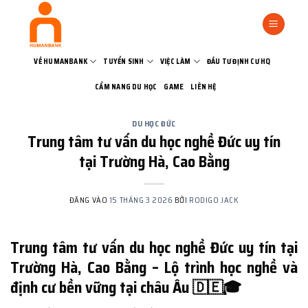
Bỏ
qua
nội
dung
VỀ HUMANBANK
TUYỂN SINH
VIỆC LÀM
ĐẦU TƯ ĐỊNH CƯ HQ
CẨM NANG DU HỌC
GAME
LIÊN HỆ
DU HỌC ĐỨC
Trung tâm tư vấn du học nghề Đức uy tín
tại Trường Hà, Cao Bằng
ĐĂNG VÀO
15 THÁNG 3 2026
BỞI
RODIGO JACK
Trung tâm tư vấn du học nghề Đức uy tín tại
Trường Hà, Cao Bằng – Lộ trình học nghề và
định cư bền vững tại châu Âu 🇩🇪🎓