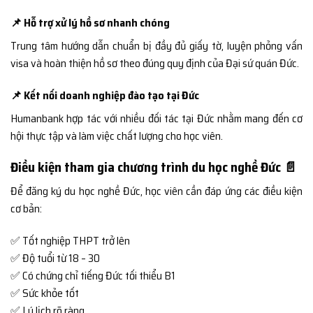
📌 Hỗ trợ xử lý hồ sơ nhanh chóng
Trung tâm hướng dẫn chuẩn bị đầy đủ giấy tờ, luyện phỏng vấn
visa và hoàn thiện hồ sơ theo đúng quy định của Đại sứ quán Đức.
📌 Kết nối doanh nghiệp đào tạo tại Đức
Humanbank hợp tác với nhiều đối tác tại Đức nhằm mang đến cơ
hội thực tập và làm việc chất lượng cho học viên.
Điều kiện tham gia chương trình du học nghề Đức 📄
Để đăng ký du học nghề Đức, học viên cần đáp ứng các điều kiện
cơ bản:
✅ Tốt nghiệp THPT trở lên
✅ Độ tuổi từ 18 – 30
✅ Có chứng chỉ tiếng Đức tối thiểu B1
✅ Sức khỏe tốt
✅ Lý lịch rõ ràng