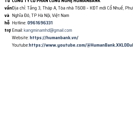
Tư
CÔNG TY CỔ PHẦN CÔNG NGHỆ HUMANBANK
vấn
Địa chỉ: Tầng 3, Tháp A, Tòa nhà T608 – KĐT mới Cổ Nhuế, Ph
và
Nghĩa Đô, TP Hà Nội, Việt Nam
hỗ
Hotline:
0961696331
trợ
Email:
kangminamhd@gmail.com
Website:
https://humanbank.vn/
Youtube:
https://www.youtube.com/@HumanBank.XKLDDu