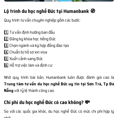
Lộ trình du học nghề Đức tại Humanbank 🧭
Quy trình tư vấn chuyên nghiệp gồm các bước:
1️⃣ Tư vấn định hướng ban đầu
2️⃣ Đăng ký khóa học tiếng Đức
3️⃣ Chọn ngành và ký hợp đồng đào tạo
4️⃣ Chuẩn bị hồ sơ xin visa
5️⃣ Xuất cảnh sang Đức
6️⃣ Hỗ trợ việc làm và định cư
Nhờ quy trình bài bản, Humanbank luôn được đánh giá cao là
Trung tâm tư vấn du học nghề Đức uy tín tại Sơn Trà, Tp Đà
Nẵng
với tỷ lệ thành công cao.
Chi phí du học nghề Đức có cao không? 💸
So với các quốc gia khác, du học nghề Đức có mức chi phí hợp lý
nhờ: