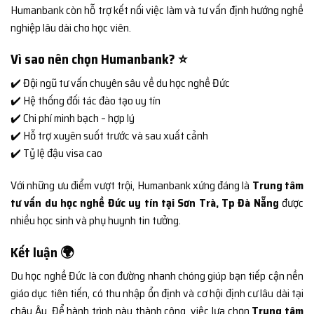
Humanbank còn hỗ trợ kết nối việc làm và tư vấn định hướng nghề
nghiệp lâu dài cho học viên.
Vì sao nên chọn Humanbank? ⭐
✔️ Đội ngũ tư vấn chuyên sâu về du học nghề Đức
✔️ Hệ thống đối tác đào tạo uy tín
✔️ Chi phí minh bạch – hợp lý
✔️ Hỗ trợ xuyên suốt trước và sau xuất cảnh
✔️ Tỷ lệ đậu visa cao
Với những ưu điểm vượt trội, Humanbank xứng đáng là
Trung tâm
tư vấn du học nghề Đức uy tín tại Sơn Trà, Tp Đà Nẵng
được
nhiều học sinh và phụ huynh tin tưởng.
Kết luận 🌍
Du học nghề Đức là con đường nhanh chóng giúp bạn tiếp cận nền
giáo dục tiên tiến, có thu nhập ổn định và cơ hội định cư lâu dài tại
châu Âu. Để hành trình này thành công, việc lựa chọn
Trung tâm