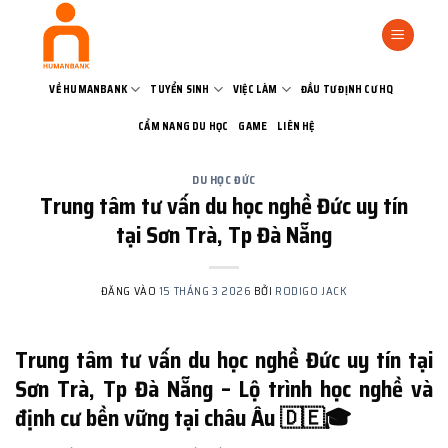
Bỏ
qua
nội
dung
VỀ HUMANBANK
TUYỂN SINH
VIỆC LÀM
ĐẦU TƯ ĐỊNH CƯ HQ
CẨM NANG DU HỌC
GAME
LIÊN HỆ
DU HỌC ĐỨC
Trung tâm tư vấn du học nghề Đức uy tín
tại Sơn Trà, Tp Đà Nẵng
ĐĂNG VÀO
15 THÁNG 3 2026
BỞI
RODIGO JACK
Trung tâm tư vấn du học nghề Đức uy tín tại
Sơn Trà, Tp Đà Nẵng – Lộ trình học nghề và
định cư bền vững tại châu Âu 🇩🇪🎓