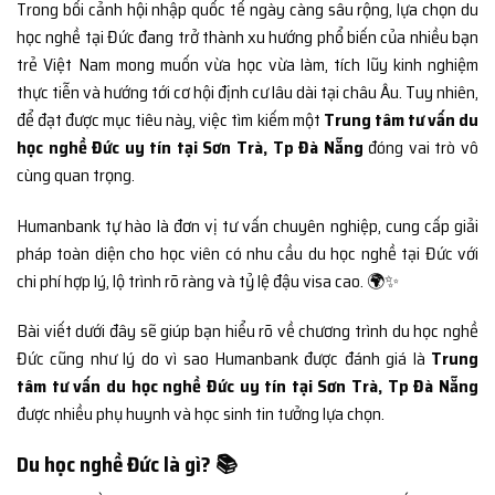
Trong bối cảnh hội nhập quốc tế ngày càng sâu rộng, lựa chọn du
học nghề tại Đức đang trở thành xu hướng phổ biến của nhiều bạn
trẻ Việt Nam mong muốn vừa học vừa làm, tích lũy kinh nghiệm
thực tiễn và hướng tới cơ hội định cư lâu dài tại châu Âu. Tuy nhiên,
để đạt được mục tiêu này, việc tìm kiếm một
Trung tâm tư vấn du
học nghề Đức uy tín tại Sơn Trà, Tp Đà Nẵng
đóng vai trò vô
cùng quan trọng.
Humanbank tự hào là đơn vị tư vấn chuyên nghiệp, cung cấp giải
pháp toàn diện cho học viên có nhu cầu du học nghề tại Đức với
chi phí hợp lý, lộ trình rõ ràng và tỷ lệ đậu visa cao. 🌍✨
Bài viết dưới đây sẽ giúp bạn hiểu rõ về chương trình du học nghề
Đức cũng như lý do vì sao Humanbank được đánh giá là
Trung
tâm tư vấn du học nghề Đức uy tín tại Sơn Trà, Tp Đà Nẵng
được nhiều phụ huynh và học sinh tin tưởng lựa chọn.
Du học nghề Đức là gì? 📚