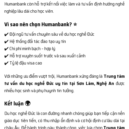
Humanbank còn hỗ trợ kết nối việc làm và tư vấn định hướng nghề
nghiệp lâu dài cho học viên.
Vì sao nên chọn Humanbank? ⭐
✔️ Đội ngũ tư vấn chuyên sâu về du học nghề Đức
✔️ Hệ thống đối tác đào tạo uy tín
✔️ Chi phí minh bạch – hợp lý
✔️ Hỗ trợ xuyên suốt trước và sau xuất cảnh
✔️ Tỷ lệ đậu visa cao
Với những ưu điểm vượt trội, Humanbank xứng đáng là
Trung tâm
tư vấn du học nghề Đức uy tín tại Sơn Lâm, Nghệ An
được
nhiều học sinh và phụ huynh tin tưởng.
Kết luận 🌍
Du học nghề Đức là con đường nhanh chóng giúp bạn tiếp cận nền
giáo dục tiên tiến, có thu nhập ổn định và cơ hội định cư lâu dài tại
châu Âu. Để hành trình này thành công, việc lựa chọn
Trung tâm