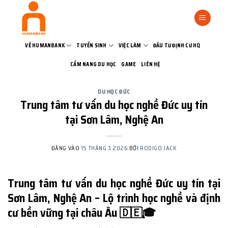
Bỏ
qua
nội
dung
VỀ HUMANBANK
TUYỂN SINH
VIỆC LÀM
ĐẦU TƯ ĐỊNH CƯ HQ
CẨM NANG DU HỌC
GAME
LIÊN HỆ
DU HỌC ĐỨC
Trung tâm tư vấn du học nghề Đức uy tín
tại Sơn Lâm, Nghệ An
ĐĂNG VÀO
15 THÁNG 3 2026
BỞI
RODIGO JACK
Trung tâm tư vấn du học nghề Đức uy tín tại
Sơn Lâm, Nghệ An – Lộ trình học nghề và định
cư bền vững tại châu Âu 🇩🇪🎓