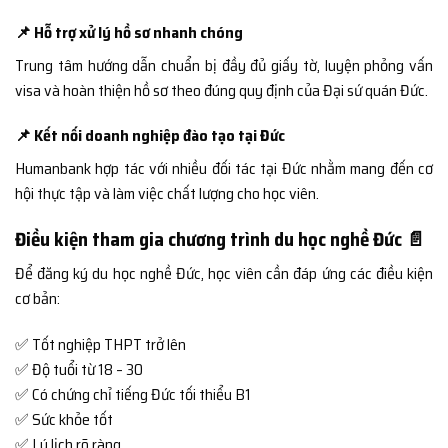
📌 Hỗ trợ xử lý hồ sơ nhanh chóng
Trung tâm hướng dẫn chuẩn bị đầy đủ giấy tờ, luyện phỏng vấn
visa và hoàn thiện hồ sơ theo đúng quy định của Đại sứ quán Đức.
📌 Kết nối doanh nghiệp đào tạo tại Đức
Humanbank hợp tác với nhiều đối tác tại Đức nhằm mang đến cơ
hội thực tập và làm việc chất lượng cho học viên.
Điều kiện tham gia chương trình du học nghề Đức 📄
Để đăng ký du học nghề Đức, học viên cần đáp ứng các điều kiện
cơ bản:
✅ Tốt nghiệp THPT trở lên
✅ Độ tuổi từ 18 – 30
✅ Có chứng chỉ tiếng Đức tối thiểu B1
✅ Sức khỏe tốt
✅ Lý lịch rõ ràng