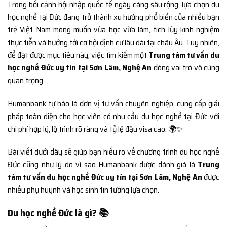
Trong bối cảnh hội nhập quốc tế ngày càng sâu rộng, lựa chọn du
học nghề tại Đức đang trở thành xu hướng phổ biến của nhiều bạn
trẻ Việt Nam mong muốn vừa học vừa làm, tích lũy kinh nghiệm
thực tiễn và hướng tới cơ hội định cư lâu dài tại châu Âu. Tuy nhiên,
để đạt được mục tiêu này, việc tìm kiếm một
Trung tâm tư vấn du
học nghề Đức uy tín tại Sơn Lâm, Nghệ An
đóng vai trò vô cùng
quan trọng.
Humanbank tự hào là đơn vị tư vấn chuyên nghiệp, cung cấp giải
pháp toàn diện cho học viên có nhu cầu du học nghề tại Đức với
chi phí hợp lý, lộ trình rõ ràng và tỷ lệ đậu visa cao. 🌍✨
Bài viết dưới đây sẽ giúp bạn hiểu rõ về chương trình du học nghề
Đức cũng như lý do vì sao Humanbank được đánh giá là
Trung
tâm tư vấn du học nghề Đức uy tín tại Sơn Lâm, Nghệ An
được
nhiều phụ huynh và học sinh tin tưởng lựa chọn.
Du học nghề Đức là gì? 📚