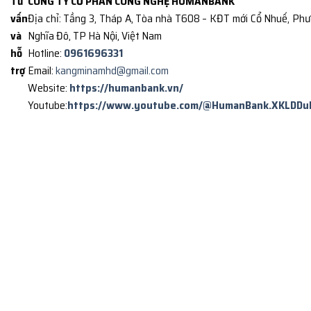
Tư
CÔNG TY CỔ PHẦN CÔNG NGHỆ HUMANBANK
vấn
Địa chỉ: Tầng 3, Tháp A, Tòa nhà T608 – KĐT mới Cổ Nhuế, Ph
và
Nghĩa Đô, TP Hà Nội, Việt Nam
hỗ
Hotline:
0961696331
trợ
Email:
kangminamhd@gmail.com
Website:
https://humanbank.vn/
Youtube:
https://www.youtube.com/@HumanBank.XKLDDu