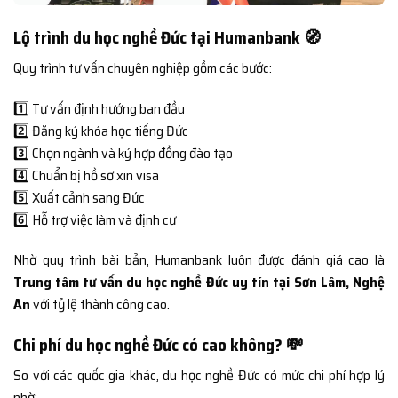
Lộ trình du học nghề Đức tại Humanbank 🧭
Quy trình tư vấn chuyên nghiệp gồm các bước:
1️⃣ Tư vấn định hướng ban đầu
2️⃣ Đăng ký khóa học tiếng Đức
3️⃣ Chọn ngành và ký hợp đồng đào tạo
4️⃣ Chuẩn bị hồ sơ xin visa
5️⃣ Xuất cảnh sang Đức
6️⃣ Hỗ trợ việc làm và định cư
Nhờ quy trình bài bản, Humanbank luôn được đánh giá cao là
Trung tâm tư vấn du học nghề Đức uy tín tại Sơn Lâm, Nghệ
An
với tỷ lệ thành công cao.
Chi phí du học nghề Đức có cao không? 💸
So với các quốc gia khác, du học nghề Đức có mức chi phí hợp lý
nhờ: