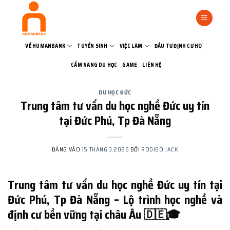
Bỏ
qua
nội
dung
VỀ HUMANBANK
TUYỂN SINH
VIỆC LÀM
ĐẦU TƯ ĐỊNH CƯ HQ
CẨM NANG DU HỌC
GAME
LIÊN HỆ
DU HỌC ĐỨC
Trung tâm tư vấn du học nghề Đức uy tín
tại Đức Phú, Tp Đà Nẵng
ĐĂNG VÀO
15 THÁNG 3 2026
BỞI
RODIGO JACK
Trung tâm tư vấn du học nghề Đức uy tín tại
Đức Phú, Tp Đà Nẵng – Lộ trình học nghề và
định cư bền vững tại châu Âu 🇩🇪🎓