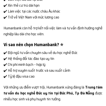
✔️ Xin thẻ cư trú dài hạn
✔️ Làm việc tại các nước châu Âu khác
✔️ Trở về Việt Nam với mức lương cao
Humanbank còn hỗ trợ kết nối việc làm và tư vấn định hướng nghề
nghiệp lâu dài cho học viên.
Vì sao nên chọn Humanbank? ⭐
✔️ Đội ngũ tư vấn chuyên sâu về du học nghề Đức
✔️ Hệ thống đối tác đào tạo uy tín
✔️ Chi phí minh bạch – hợp lý
✔️ Hỗ trợ xuyên suốt trước và sau xuất cảnh
✔️ Tỷ lệ đậu visa cao
Với những ưu điểm vượt trội, Humanbank xứng đáng là
Trung tâm
tư vấn du học nghề Đức uy tín tại Đức Phú, Tp Đà Nẵng
được
nhiều học sinh và phụ huynh tin tưởng.