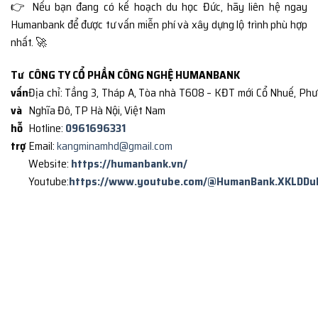
👉 Nếu bạn đang có kế hoạch du học Đức, hãy liên hệ ngay
Humanbank để được tư vấn miễn phí và xây dựng lộ trình phù hợp
nhất. 🚀
Tư
CÔNG TY CỔ PHẦN CÔNG NGHỆ HUMANBANK
vấn
Địa chỉ: Tầng 3, Tháp A, Tòa nhà T608 – KĐT mới Cổ Nhuế, Ph
và
Nghĩa Đô, TP Hà Nội, Việt Nam
hỗ
Hotline:
0961696331
trợ
Email:
kangminamhd@gmail.com
Website:
https://humanbank.vn/
Youtube:
https://www.youtube.com/@HumanBank.XKLDDu