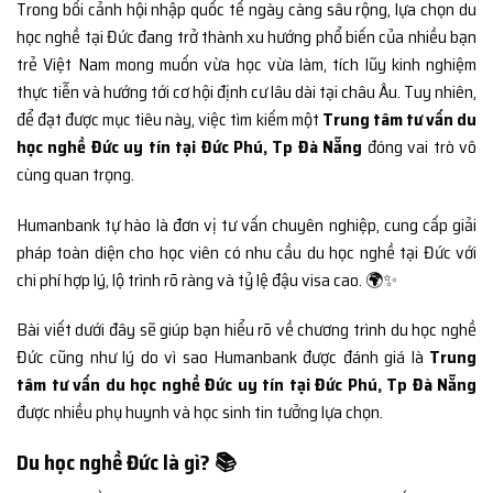
Trong bối cảnh hội nhập quốc tế ngày càng sâu rộng, lựa chọn du
học nghề tại Đức đang trở thành xu hướng phổ biến của nhiều bạn
trẻ Việt Nam mong muốn vừa học vừa làm, tích lũy kinh nghiệm
thực tiễn và hướng tới cơ hội định cư lâu dài tại châu Âu. Tuy nhiên,
để đạt được mục tiêu này, việc tìm kiếm một
Trung tâm tư vấn du
học nghề Đức uy tín tại Đức Phú, Tp Đà Nẵng
đóng vai trò vô
cùng quan trọng.
Humanbank tự hào là đơn vị tư vấn chuyên nghiệp, cung cấp giải
pháp toàn diện cho học viên có nhu cầu du học nghề tại Đức với
chi phí hợp lý, lộ trình rõ ràng và tỷ lệ đậu visa cao. 🌍✨
Bài viết dưới đây sẽ giúp bạn hiểu rõ về chương trình du học nghề
Đức cũng như lý do vì sao Humanbank được đánh giá là
Trung
tâm tư vấn du học nghề Đức uy tín tại Đức Phú, Tp Đà Nẵng
được nhiều phụ huynh và học sinh tin tưởng lựa chọn.
Du học nghề Đức là gì? 📚