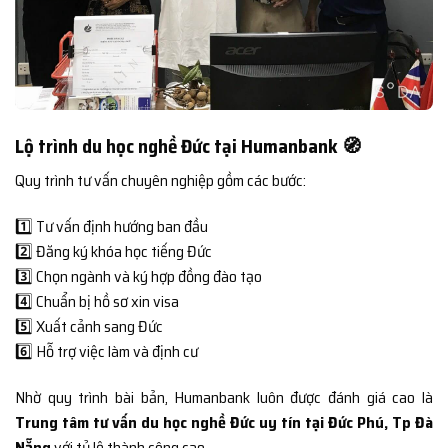
Lộ trình du học nghề Đức tại Humanbank 🧭
Quy trình tư vấn chuyên nghiệp gồm các bước:
1️⃣ Tư vấn định hướng ban đầu
2️⃣ Đăng ký khóa học tiếng Đức
3️⃣ Chọn ngành và ký hợp đồng đào tạo
4️⃣ Chuẩn bị hồ sơ xin visa
5️⃣ Xuất cảnh sang Đức
6️⃣ Hỗ trợ việc làm và định cư
Nhờ quy trình bài bản, Humanbank luôn được đánh giá cao là
Trung tâm tư vấn du học nghề Đức uy tín tại Đức Phú, Tp Đà
Nẵng
với tỷ lệ thành công cao.