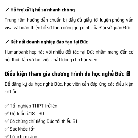
📌 Hỗ trợ xử lý hồ sơ nhanh chóng
Trung tâm hướng dẫn chuẩn bị đầy đủ giấy tờ, luyện phỏng vấn
visa và hoàn thiện hồ sơ theo đúng quy định của Đại sứ quán Đức.
📌 Kết nối doanh nghiệp đào tạo tại Đức
Humanbank hợp tác với nhiều đối tác tại Đức nhằm mang đến cơ
hội thực tập và làm việc chất lượng cho học viên.
Điều kiện tham gia chương trình du học nghề Đức 📄
Để đăng ký du học nghề Đức, học viên cần đáp ứng các điều kiện
cơ bản:
✅ Tốt nghiệp THPT trở lên
✅ Độ tuổi từ 18 – 30
✅ Có chứng chỉ tiếng Đức tối thiểu B1
✅ Sức khỏe tốt
✅ Lý lịch rõ ràng