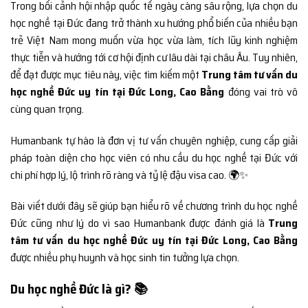
Trong bối cảnh hội nhập quốc tế ngày càng sâu rộng, lựa chọn du
học nghề tại Đức đang trở thành xu hướng phổ biến của nhiều bạn
trẻ Việt Nam mong muốn vừa học vừa làm, tích lũy kinh nghiệm
thực tiễn và hướng tới cơ hội định cư lâu dài tại châu Âu. Tuy nhiên,
để đạt được mục tiêu này, việc tìm kiếm một
Trung tâm tư vấn du
học nghề Đức uy tín tại Đức Long, Cao Bằng
đóng vai trò vô
cùng quan trọng.
Humanbank tự hào là đơn vị tư vấn chuyên nghiệp, cung cấp giải
pháp toàn diện cho học viên có nhu cầu du học nghề tại Đức với
chi phí hợp lý, lộ trình rõ ràng và tỷ lệ đậu visa cao. 🌍✨
Bài viết dưới đây sẽ giúp bạn hiểu rõ về chương trình du học nghề
Đức cũng như lý do vì sao Humanbank được đánh giá là
Trung
tâm tư vấn du học nghề Đức uy tín tại Đức Long, Cao Bằng
được nhiều phụ huynh và học sinh tin tưởng lựa chọn.
Du học nghề Đức là gì? 📚