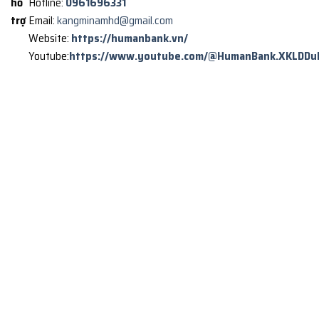
hỗ
Hotline:
0961696331
trợ
Email:
kangminamhd@gmail.com
Website:
https://humanbank.vn/
Youtube:
https://www.youtube.com/@HumanBank.XKLDDu