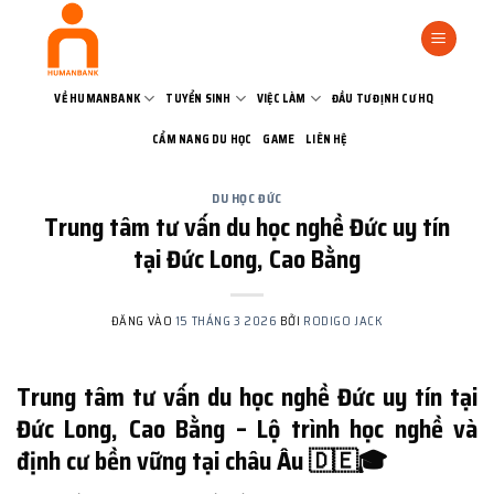
Bỏ
qua
nội
dung
VỀ HUMANBANK
TUYỂN SINH
VIỆC LÀM
ĐẦU TƯ ĐỊNH CƯ HQ
CẨM NANG DU HỌC
GAME
LIÊN HỆ
DU HỌC ĐỨC
Trung tâm tư vấn du học nghề Đức uy tín
tại Đức Long, Cao Bằng
ĐĂNG VÀO
15 THÁNG 3 2026
BỞI
RODIGO JACK
Trung tâm tư vấn du học nghề Đức uy tín tại
Đức Long, Cao Bằng – Lộ trình học nghề và
định cư bền vững tại châu Âu 🇩🇪🎓