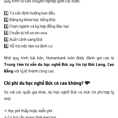
Quy trình tư vấn chuyên nghiệp gồm các bước:
1️⃣ Tư vấn định hướng ban đầu
2️⃣ Đăng ký khóa học tiếng Đức
3️⃣ Chọn ngành và ký hợp đồng đào tạo
4️⃣ Chuẩn bị hồ sơ xin visa
5️⃣ Xuất cảnh sang Đức
6️⃣ Hỗ trợ việc làm và định cư
Nhờ quy trình bài bản, Humanbank luôn được đánh giá cao là
Trung tâm tư vấn du học nghề Đức uy tín tại Đức Long, Cao
Bằng
với tỷ lệ thành công cao.
Chi phí du học nghề Đức có cao không? 💸
So với các quốc gia khác, du học nghề Đức có mức chi phí hợp lý
nhờ:
⭐ Học phí thấp hoặc miễn phí
⭐ Có trợ cấp trong thời gian học