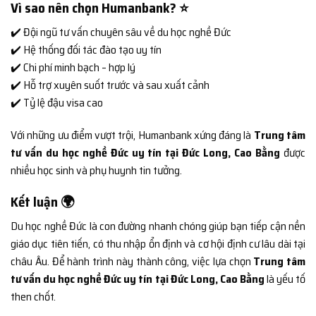
Vì sao nên chọn Humanbank? ⭐
✔️ Đội ngũ tư vấn chuyên sâu về du học nghề Đức
✔️ Hệ thống đối tác đào tạo uy tín
✔️ Chi phí minh bạch – hợp lý
✔️ Hỗ trợ xuyên suốt trước và sau xuất cảnh
✔️ Tỷ lệ đậu visa cao
Với những ưu điểm vượt trội, Humanbank xứng đáng là
Trung tâm
tư vấn du học nghề Đức uy tín tại Đức Long, Cao Bằng
được
nhiều học sinh và phụ huynh tin tưởng.
Kết luận 🌍
Du học nghề Đức là con đường nhanh chóng giúp bạn tiếp cận nền
giáo dục tiên tiến, có thu nhập ổn định và cơ hội định cư lâu dài tại
châu Âu. Để hành trình này thành công, việc lựa chọn
Trung tâm
tư vấn du học nghề Đức uy tín tại Đức Long, Cao Bằng
là yếu tố
then chốt.