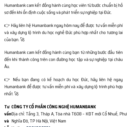
Humanbank cam kết đồng hành cùng học viên từ bước chuẩn bị hồ
sơ đến khi ổn định cuộc sống và phát triển sự nghiệp tại Đức.
👉 Hãy liên hệ Humanbank ngay hôm nay để được tư vấn miễn phí
và xây dựng lộ trình du học nghề Đức phù hợp nhất cho tương lai
của bạn. 🚀
Humanbank cam kết đồng hành cùng bạn từ những bước đầu tiên
đến khi thành công trên con đường học tập và sự nghiệp tại châu
Âu.
👉 Nếu bạn đang có kế hoạch du học Đức, hãy liên hệ ngay
Humanbank để được tư vấn miễn phí và xây dựng lộ trình phù hợp
nhất. 🚀
Tư
CÔNG TY CỔ PHẦN CÔNG NGHỆ HUMANBANK
vấn
Địa chỉ: Tầng 3, Tháp A, Tòa nhà T608 – KĐT mới Cổ Nhuế, Ph
và
Nghĩa Đô, TP Hà Nội, Việt Nam