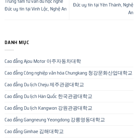
Trung tâm tư vấn du học nghề
Đức uy tín tại Yên Thành, Nghệ
Đức uy tín tại Vinh Lộc, Nghệ An
An
DANH MỤC
Cao đẳng Ajou Motor 아주자동차대학
Cao đẳng Công nghiệp văn hóa Chungkang 청강문화산업대학교
Cao đẳng Du lịch Cheju 제주관광대학교
Cao đẳng Du lịch Hàn Quốc 한국관광대학교
Cao đẳng Du lịch Kangwon 강원관광대학교
Cao đẳng Gangneung Yeongdong 강릉영동대학교
Cao đẳng Gimhae 김해대학교