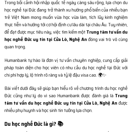
Trong bối cảnh hội nhập quốc tế ngày càng sâu rộng, lựa chọn du
học nghề tại Đức đang trở thành xu hướng phổ biến của nhiều bạn
trẻ Việt Nam mong muốn vừa học vừa làm, tích lũy kinh nghiệm
thực tiễn và hướng tới cơ hội định cư lâu dài tại châu Âu. Tuy nhiên,
để đạt được mục tiêu này, việc tìm kiếm một
Trung tâm tư vấn du
học nghề Đức uy tín tại Cửa Lò, Nghệ An
đóng vai trò vô cùng
quan trọng.
Humanbank tự hào là đơn vị tư vấn chuyên nghiệp, cung cấp giải
pháp toàn diện cho học viên có nhu cầu du học nghề tại Đức với
chi phí hợp lý, lộ trình rõ ràng và tỷ lệ đậu visa cao. 🌍✨
Bài viết dưới đây sẽ giúp bạn hiểu rõ về chương trình du học nghề
Đức cũng như lý do vì sao Humanbank được đánh giá là
Trung
tâm tư vấn du học nghề Đức uy tín tại Cửa Lò, Nghệ An
được
nhiều phụ huynh và học sinh tin tưởng lựa chọn.
Du học nghề Đức là gì? 📚