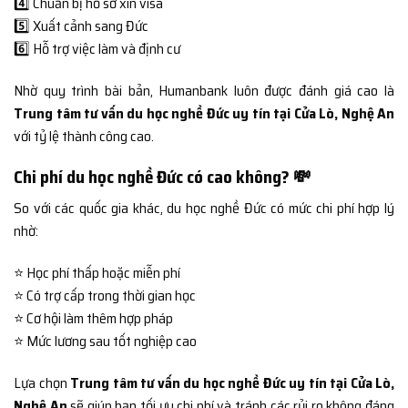
4️⃣ Chuẩn bị hồ sơ xin visa
5️⃣ Xuất cảnh sang Đức
6️⃣ Hỗ trợ việc làm và định cư
Nhờ quy trình bài bản, Humanbank luôn được đánh giá cao là
Trung tâm tư vấn du học nghề Đức uy tín tại Cửa Lò, Nghệ An
với tỷ lệ thành công cao.
Chi phí du học nghề Đức có cao không? 💸
So với các quốc gia khác, du học nghề Đức có mức chi phí hợp lý
nhờ:
⭐ Học phí thấp hoặc miễn phí
⭐ Có trợ cấp trong thời gian học
⭐ Cơ hội làm thêm hợp pháp
⭐ Mức lương sau tốt nghiệp cao
Lựa chọn
Trung tâm tư vấn du học nghề Đức uy tín tại Cửa Lò,
Nghệ An
sẽ giúp bạn tối ưu chi phí và tránh các rủi ro không đáng