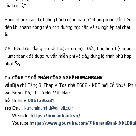
của bạn. 🚀
Humanbank cam kết đồng hành cùng bạn từ những bước đầu tiên
đến khi thành công trên con đường học tập và sự nghiệp tại châu
Âu.
👉 Nếu bạn đang có kế hoạch du học Đức, hãy liên hệ ngay
Humanbank để được tư vấn miễn phí và xây dựng lộ trình phù hợp
nhất. 🚀
Tư
CÔNG TY CỔ PHẦN CÔNG NGHỆ HUMANBANK
vấn
Địa chỉ: Tầng 3, Tháp A, Tòa nhà T608 – KĐT mới Cổ Nhuế, Ph
và
Nghĩa Đô, TP Hà Nội, Việt Nam
hỗ
Hotline:
0961696331
trợ
Email:
kangminamhd@gmail.com
Website:
https://humanbank.vn/
Youtube:
https://www.youtube.com/@HumanBank.XKLDDu