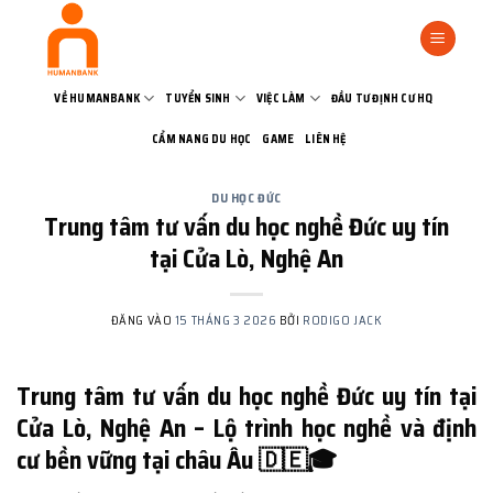
Bỏ
qua
nội
dung
VỀ HUMANBANK
TUYỂN SINH
VIỆC LÀM
ĐẦU TƯ ĐỊNH CƯ HQ
CẨM NANG DU HỌC
GAME
LIÊN HỆ
DU HỌC ĐỨC
Trung tâm tư vấn du học nghề Đức uy tín
tại Cửa Lò, Nghệ An
ĐĂNG VÀO
15 THÁNG 3 2026
BỞI
RODIGO JACK
Trung tâm tư vấn du học nghề Đức uy tín tại
Cửa Lò, Nghệ An – Lộ trình học nghề và định
cư bền vững tại châu Âu 🇩🇪🎓