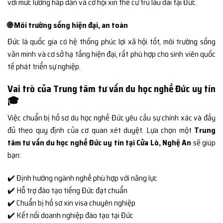
với mức lương hấp dẫn và cơ hội xin thẻ cư trú lâu dài tại Đức.
🌐 Môi trường sống hiện đại, an toàn
Đức là quốc gia có hệ thống phúc lợi xã hội tốt, môi trường sống
văn minh và cơ sở hạ tầng hiện đại, rất phù hợp cho sinh viên quốc
tế phát triển sự nghiệp.
Vai trò của Trung tâm tư vấn du học nghề Đức uy tín
🎓
Việc chuẩn bị hồ sơ du học nghề Đức yêu cầu sự chính xác và đầy
đủ theo quy định của cơ quan xét duyệt. Lựa chọn một
Trung
tâm tư vấn du học nghề Đức uy tín tại Cửa Lò, Nghệ An
sẽ giúp
bạn:
✔️ Định hướng ngành nghề phù hợp với năng lực
✔️ Hỗ trợ đào tạo tiếng Đức đạt chuẩn
✔️ Chuẩn bị hồ sơ xin visa chuyên nghiệp
✔️ Kết nối doanh nghiệp đào tạo tại Đức