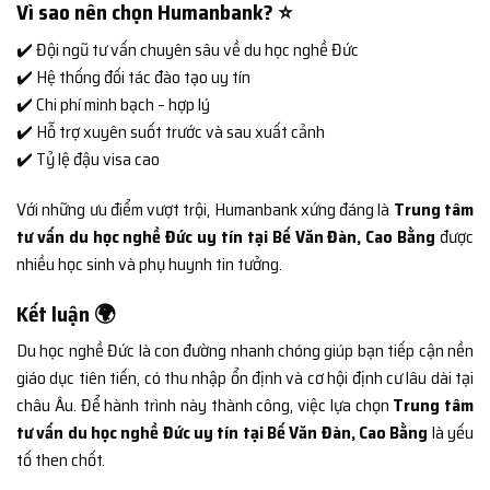
Vì sao nên chọn Humanbank? ⭐
✔️ Đội ngũ tư vấn chuyên sâu về du học nghề Đức
✔️ Hệ thống đối tác đào tạo uy tín
✔️ Chi phí minh bạch – hợp lý
✔️ Hỗ trợ xuyên suốt trước và sau xuất cảnh
✔️ Tỷ lệ đậu visa cao
Với những ưu điểm vượt trội, Humanbank xứng đáng là
Trung tâm
tư vấn du học nghề Đức uy tín tại Bế Văn Đàn, Cao Bằng
được
nhiều học sinh và phụ huynh tin tưởng.
Kết luận 🌍
Du học nghề Đức là con đường nhanh chóng giúp bạn tiếp cận nền
giáo dục tiên tiến, có thu nhập ổn định và cơ hội định cư lâu dài tại
châu Âu. Để hành trình này thành công, việc lựa chọn
Trung tâm
tư vấn du học nghề Đức uy tín tại Bế Văn Đàn, Cao Bằng
là yếu
tố then chốt.