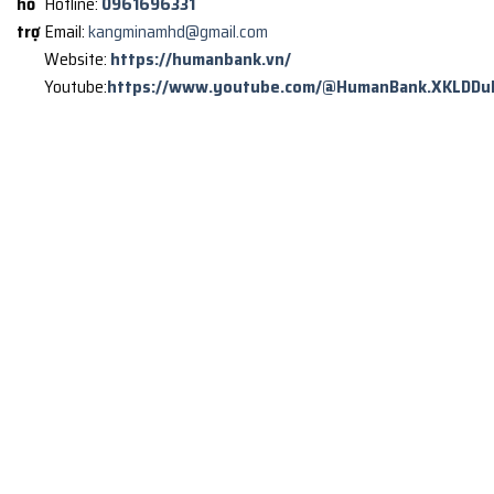
hỗ
Hotline:
0961696331
trợ
Email:
kangminamhd@gmail.com
Website:
https://humanbank.vn/
Youtube:
https://www.youtube.com/@HumanBank.XKLDDu