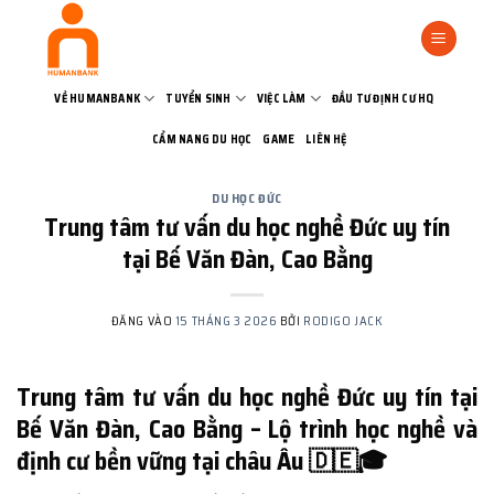
Bỏ
qua
nội
dung
VỀ HUMANBANK
TUYỂN SINH
VIỆC LÀM
ĐẦU TƯ ĐỊNH CƯ HQ
CẨM NANG DU HỌC
GAME
LIÊN HỆ
DU HỌC ĐỨC
Trung tâm tư vấn du học nghề Đức uy tín
tại Bế Văn Đàn, Cao Bằng
ĐĂNG VÀO
15 THÁNG 3 2026
BỞI
RODIGO JACK
Trung tâm tư vấn du học nghề Đức uy tín tại
Bế Văn Đàn, Cao Bằng – Lộ trình học nghề và
định cư bền vững tại châu Âu 🇩🇪🎓