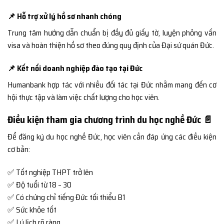
📌 Hỗ trợ xử lý hồ sơ nhanh chóng
Trung tâm hướng dẫn chuẩn bị đầy đủ giấy tờ, luyện phỏng vấn
visa và hoàn thiện hồ sơ theo đúng quy định của Đại sứ quán Đức.
📌 Kết nối doanh nghiệp đào tạo tại Đức
Humanbank hợp tác với nhiều đối tác tại Đức nhằm mang đến cơ
hội thực tập và làm việc chất lượng cho học viên.
Điều kiện tham gia chương trình du học nghề Đức 📄
Để đăng ký du học nghề Đức, học viên cần đáp ứng các điều kiện
cơ bản:
✅ Tốt nghiệp THPT trở lên
✅ Độ tuổi từ 18 – 30
✅ Có chứng chỉ tiếng Đức tối thiểu B1
✅ Sức khỏe tốt
✅ Lý lịch rõ ràng