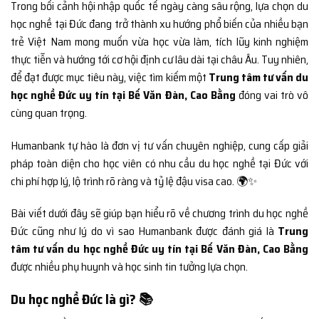
Trong bối cảnh hội nhập quốc tế ngày càng sâu rộng, lựa chọn du
học nghề tại Đức đang trở thành xu hướng phổ biến của nhiều bạn
trẻ Việt Nam mong muốn vừa học vừa làm, tích lũy kinh nghiệm
thực tiễn và hướng tới cơ hội định cư lâu dài tại châu Âu. Tuy nhiên,
để đạt được mục tiêu này, việc tìm kiếm một
Trung tâm tư vấn du
học nghề Đức uy tín tại Bế Văn Đàn, Cao Bằng
đóng vai trò vô
cùng quan trọng.
Humanbank tự hào là đơn vị tư vấn chuyên nghiệp, cung cấp giải
pháp toàn diện cho học viên có nhu cầu du học nghề tại Đức với
chi phí hợp lý, lộ trình rõ ràng và tỷ lệ đậu visa cao. 🌍✨
Bài viết dưới đây sẽ giúp bạn hiểu rõ về chương trình du học nghề
Đức cũng như lý do vì sao Humanbank được đánh giá là
Trung
tâm tư vấn du học nghề Đức uy tín tại Bế Văn Đàn, Cao Bằng
được nhiều phụ huynh và học sinh tin tưởng lựa chọn.
Du học nghề Đức là gì? 📚