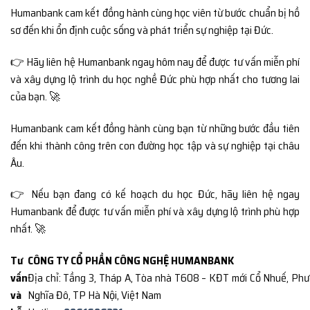
Humanbank cam kết đồng hành cùng học viên từ bước chuẩn bị hồ
sơ đến khi ổn định cuộc sống và phát triển sự nghiệp tại Đức.
👉 Hãy liên hệ Humanbank ngay hôm nay để được tư vấn miễn phí
và xây dựng lộ trình du học nghề Đức phù hợp nhất cho tương lai
của bạn. 🚀
Humanbank cam kết đồng hành cùng bạn từ những bước đầu tiên
đến khi thành công trên con đường học tập và sự nghiệp tại châu
Âu.
👉 Nếu bạn đang có kế hoạch du học Đức, hãy liên hệ ngay
Humanbank để được tư vấn miễn phí và xây dựng lộ trình phù hợp
nhất. 🚀
Tư
CÔNG TY CỔ PHẦN CÔNG NGHỆ HUMANBANK
vấn
Địa chỉ: Tầng 3, Tháp A, Tòa nhà T608 – KĐT mới Cổ Nhuế, Ph
và
Nghĩa Đô, TP Hà Nội, Việt Nam