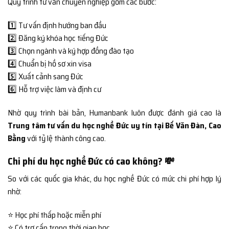
Quy trình tư vấn chuyên nghiệp gồm các bước:
1️⃣ Tư vấn định hướng ban đầu
2️⃣ Đăng ký khóa học tiếng Đức
3️⃣ Chọn ngành và ký hợp đồng đào tạo
4️⃣ Chuẩn bị hồ sơ xin visa
5️⃣ Xuất cảnh sang Đức
6️⃣ Hỗ trợ việc làm và định cư
Nhờ quy trình bài bản, Humanbank luôn được đánh giá cao là
Trung tâm tư vấn du học nghề Đức uy tín tại Bế Văn Đàn, Cao
Bằng
với tỷ lệ thành công cao.
Chi phí du học nghề Đức có cao không? 💸
So với các quốc gia khác, du học nghề Đức có mức chi phí hợp lý
nhờ:
⭐ Học phí thấp hoặc miễn phí
⭐ Có trợ cấp trong thời gian học