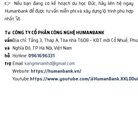
👉 Nếu bạn đang có kế hoạch du học Đức, hãy liên hệ ngay
Humanbank để được tư vấn miễn phí và xây dựng lộ trình phù hợp
nhất. 🚀
Tư
CÔNG TY CỔ PHẦN CÔNG NGHỆ HUMANBANK
vấn
Địa chỉ: Tầng 3, Tháp A, Tòa nhà T608 – KĐT mới Cổ Nhuế, Ph
và
Nghĩa Đô, TP Hà Nội, Việt Nam
hỗ
Hotline:
0961696331
trợ
Email:
kangminamhd@gmail.com
Website:
https://humanbank.vn/
Youtube:
https://www.youtube.com/@HumanBank.XKLDDu