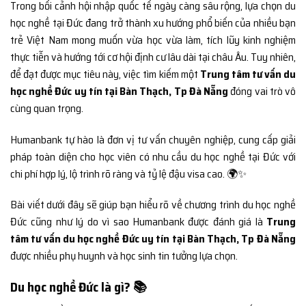
Trong bối cảnh hội nhập quốc tế ngày càng sâu rộng, lựa chọn du
học nghề tại Đức đang trở thành xu hướng phổ biến của nhiều bạn
trẻ Việt Nam mong muốn vừa học vừa làm, tích lũy kinh nghiệm
thực tiễn và hướng tới cơ hội định cư lâu dài tại châu Âu. Tuy nhiên,
để đạt được mục tiêu này, việc tìm kiếm một
Trung tâm tư vấn du
học nghề Đức uy tín tại Bàn Thạch, Tp Đà Nẵng
đóng vai trò vô
cùng quan trọng.
Humanbank tự hào là đơn vị tư vấn chuyên nghiệp, cung cấp giải
pháp toàn diện cho học viên có nhu cầu du học nghề tại Đức với
chi phí hợp lý, lộ trình rõ ràng và tỷ lệ đậu visa cao. 🌍✨
Bài viết dưới đây sẽ giúp bạn hiểu rõ về chương trình du học nghề
Đức cũng như lý do vì sao Humanbank được đánh giá là
Trung
tâm tư vấn du học nghề Đức uy tín tại Bàn Thạch, Tp Đà Nẵng
được nhiều phụ huynh và học sinh tin tưởng lựa chọn.
Du học nghề Đức là gì? 📚