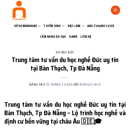
Bỏ
qua
nội
dung
VỀ HUMANBANK
TUYỂN SINH
VIỆC LÀM
ĐẦU TƯ ĐỊNH CƯ HQ
CẨM NANG DU HỌC
GAME
LIÊN HỆ
DU HỌC ĐỨC
Trung tâm tư vấn du học nghề Đức uy tín
tại Bàn Thạch, Tp Đà Nẵng
ĐĂNG VÀO
15 THÁNG 3 2026
BỞI
RODIGO JACK
Trung tâm tư vấn du học nghề Đức uy tín tại
Bàn Thạch, Tp Đà Nẵng – Lộ trình học nghề và
định cư bền vững tại châu Âu 🇩🇪🎓