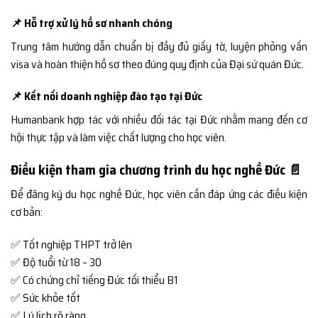
📌 Hỗ trợ xử lý hồ sơ nhanh chóng
Trung tâm hướng dẫn chuẩn bị đầy đủ giấy tờ, luyện phỏng vấn
visa và hoàn thiện hồ sơ theo đúng quy định của Đại sứ quán Đức.
📌 Kết nối doanh nghiệp đào tạo tại Đức
Humanbank hợp tác với nhiều đối tác tại Đức nhằm mang đến cơ
hội thực tập và làm việc chất lượng cho học viên.
Điều kiện tham gia chương trình du học nghề Đức 📄
Để đăng ký du học nghề Đức, học viên cần đáp ứng các điều kiện
cơ bản:
✅ Tốt nghiệp THPT trở lên
✅ Độ tuổi từ 18 – 30
✅ Có chứng chỉ tiếng Đức tối thiểu B1
✅ Sức khỏe tốt
✅ Lý lịch rõ ràng