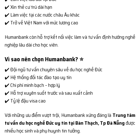
✔️ Xin thẻ cư trú dài hạn
✔️ Làm việc tại các nước châu Âu khác
✔️ Trở về Việt Nam với mức lương cao
Humanbank còn hỗ trợ kết nối việc làm và tư vấn định hướng nghề
nghiệp lâu dài cho học viên.
Vì sao nên chọn Humanbank? ⭐
✔️ Đội ngũ tư vấn chuyên sâu về du học nghề Đức
✔️ Hệ thống đối tác đào tạo uy tín
✔️ Chi phí minh bạch – hợp lý
✔️ Hỗ trợ xuyên suốt trước và sau xuất cảnh
✔️ Tỷ lệ đậu visa cao
Với những ưu điểm vượt trội, Humanbank xứng đáng là
Trung tâm
tư vấn du học nghề Đức uy tín tại Bàn Thạch, Tp Đà Nẵng
được
nhiều học sinh và phụ huynh tin tưởng.