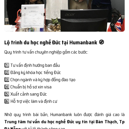
Lộ trình du học nghề Đức tại Humanbank 🧭
Quy trình tư vấn chuyên nghiệp gồm các bước:
1️⃣ Tư vấn định hướng ban đầu
2️⃣ Đăng ký khóa học tiếng Đức
3️⃣ Chọn ngành và ký hợp đồng đào tạo
4️⃣ Chuẩn bị hồ sơ xin visa
5️⃣ Xuất cảnh sang Đức
6️⃣ Hỗ trợ việc làm và định cư
Nhờ quy trình bài bản, Humanbank luôn được đánh giá cao là
Trung tâm tư vấn du học nghề Đức uy tín tại Bàn Thạch, Tp
Đà Nẵng
với tỷ lệ thành công cao.