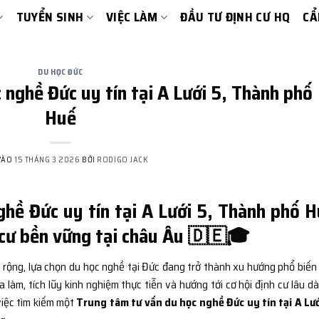
TUYỂN SINH
VIỆC LÀM
ĐẦU TƯ ĐỊNH CƯ HQ
CẨ
DU HỌC ĐỨC
 nghề Đức uy tín tại A Lưới 5, Thành phố
Huế
VÀO
15 THÁNG 3 2026
BỞI
RODIGO JACK
hề Đức uy tín tại A Lưới 5, Thành phố 
h cư bền vững tại châu Âu 🇩🇪🎓
 rộng, lựa chọn du học nghề tại Đức đang trở thành xu hướng phổ biến
àm, tích lũy kinh nghiệm thực tiễn và hướng tới cơ hội định cư lâu dài
việc tìm kiếm một
Trung tâm tư vấn du học nghề Đức uy tín tại A Lướ