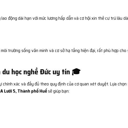
 lao động dài hạn với mức lương hấp dẫn và cơ hội xin thẻ cư trú lâu dài
, môi trường sống văn minh và cơ sở hạ tầng hiện đại, rất phù hợp cho 
n du học nghề Đức uy tín 🎓
ự chính xác và đầy đủ theo quy định của cơ quan xét duyệt. Lựa chọn
 A Lưới 5, Thành phố Huế
sẽ giúp bạn: