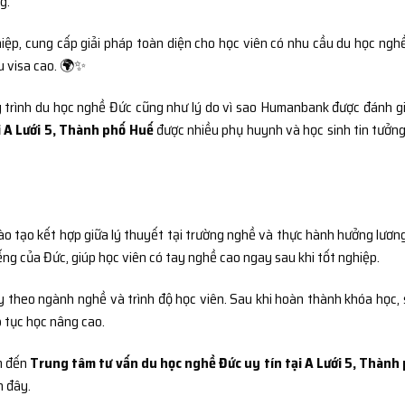
g.
ệp, cung cấp giải pháp toàn diện cho học viên có nhu cầu du học nghề
đậu visa cao. 🌍✨
ng trình du học nghề Đức cũng như lý do vì sao Humanbank được đánh gi
i A Lưới 5, Thành phố Huế
được nhiều phụ huynh và học sinh tin tưởng
ào tạo kết hợp giữa lý thuyết tại trường nghề và thực hành hưởng lương
ếng của Đức, giúp học viên có tay nghề cao ngay sau khi tốt nghiệp.
ùy theo ngành nghề và trình độ học viên. Sau khi hoàn thành khóa học, 
p tục học nâng cao.
ìm đến
Trung tâm tư vấn du học nghề Đức uy tín tại A Lưới 5, Thành
 đây.