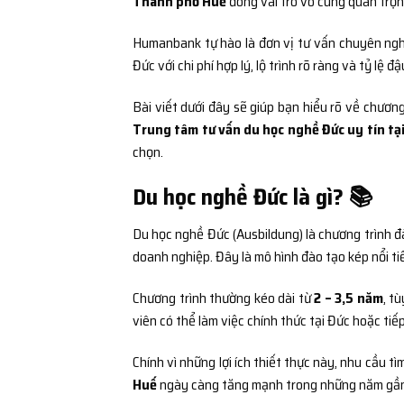
Thành phố Huế
đóng vai trò vô cùng quan trọn
Humanbank tự hào là đơn vị tư vấn chuyên nghi
Đức với chi phí hợp lý, lộ trình rõ ràng và tỷ lệ 
Bài viết dưới đây sẽ giúp bạn hiểu rõ về chươ
Trung tâm tư vấn du học nghề Đức uy tín tạ
chọn.
Du học nghề Đức là gì? 📚
Du học nghề Đức (Ausbildung) là chương trình đ
doanh nghiệp. Đây là mô hình đào tạo kép nổi ti
Chương trình thường kéo dài từ
2 – 3,5 năm
, t
viên có thể làm việc chính thức tại Đức hoặc tiế
Chính vì những lợi ích thiết thực này, nhu cầu t
Huế
ngày càng tăng mạnh trong những năm gần