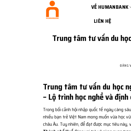
Bỏ
VỀ HUMANBANK
qua
nội
LIÊN HỆ
dung
Trung tâm tư vấn du học
ĐĂNG 
Trung tâm tư vấn du học ng
– Lộ trình học nghề và địn
Trong bối cảnh hội nhập quốc tế ngày càng sâu
nhiều bạn trẻ Việt Nam mong muốn vừa học vừa l
châu Âu. Tuy nhiên, để đạt được mục tiêu này, 