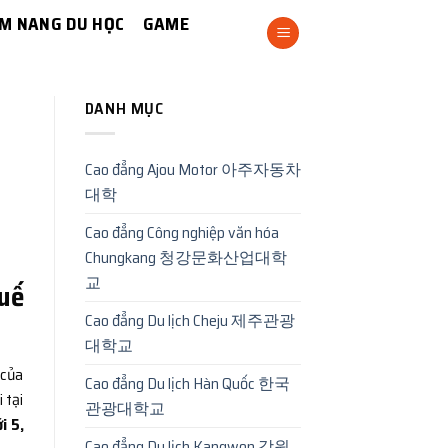
M NANG DU HỌC
GAME
DANH MỤC
Cao đẳng Ajou Motor 아주자동차
대학
Cao đẳng Công nghiệp văn hóa
Chungkang 청강문화산업대학
교
Huế
Cao đẳng Du lịch Cheju 제주관광
대학교
 của
Cao đẳng Du lịch Hàn Quốc 한국
 tại
관광대학교
i 5,
Cao đẳng Du lịch Kangwon 강원