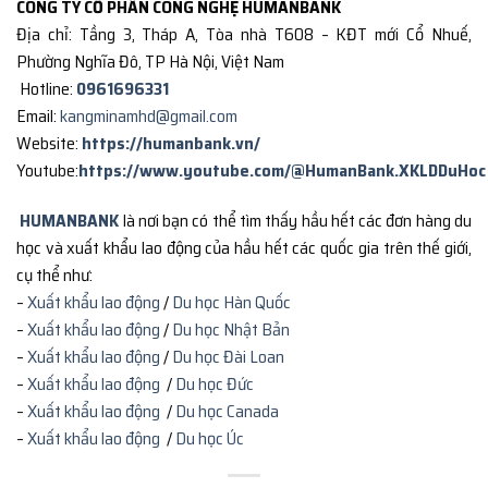
CÔNG TY CỔ PHẦN CÔNG NGHỆ HUMANBANK
Địa chỉ: Tầng 3, Tháp A, Tòa nhà T608 – KĐT mới Cổ Nhuế,
Phường Nghĩa Đô, TP Hà Nội, Việt Nam
Hotline:
0961696331
Email:
kangminamhd@gmail.com
Website:
https://humanbank.vn/
Youtube:
https://www.youtube.com/@HumanBank.XKLDDuHoc
HUMANBANK
là nơi bạn có thể tìm thấy hầu hết các đơn hàng du
học và xuất khẩu lao động của hầu hết các quốc gia trên thế giới,
cụ thể như:
–
Xuất khẩu lao động
/
Du học Hàn Quốc
–
Xuất khẩu lao động
/
Du học Nhật Bản
–
Xuất khẩu lao động
/
Du học Đài Loan
–
Xuất khẩu lao động
/
Du học Đức
–
Xuất khẩu lao động
/
Du học Canada
–
Xuất khẩu lao động
/
Du học Úc