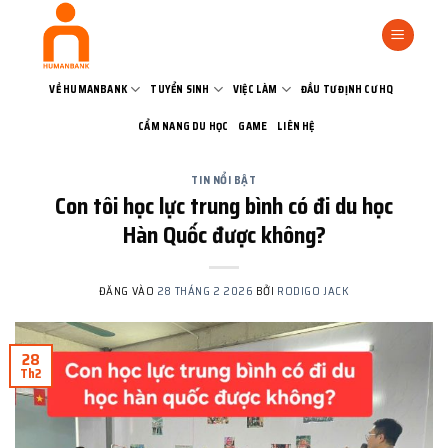
Bỏ
qua
nội
dung
VỀ HUMANBANK
TUYỂN SINH
VIỆC LÀM
ĐẦU TƯ ĐỊNH CƯ HQ
CẨM NANG DU HỌC
GAME
LIÊN HỆ
TIN NỔI BẬT
Con tôi học lực trung bình có đi du học
Hàn Quốc được không?
ĐĂNG VÀO
28 THÁNG 2 2026
BỞI
RODIGO JACK
28
Th2