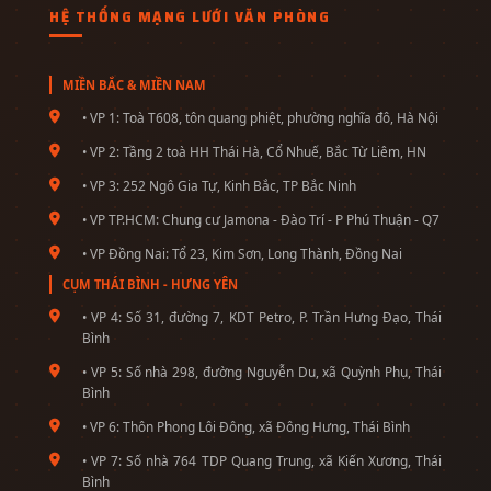
HỆ THỐNG MẠNG LƯỚI VĂN PHÒNG
MIỀN BẮC & MIỀN NAM
• VP 1: Toà T608, tôn quang phiệt, phường nghĩa đô, Hà Nội
• VP 2: Tầng 2 toà HH Thái Hà, Cổ Nhuế, Bắc Từ Liêm, HN
• VP 3: 252 Ngô Gia Tự, Kinh Bắc, TP Bắc Ninh
• VP TP.HCM: Chung cư Jamona - Đào Trí - P Phú Thuận - Q7
• VP Đồng Nai: Tổ 23, Kim Sơn, Long Thành, Đồng Nai
CỤM THÁI BÌNH - HƯNG YÊN
• VP 4: Số 31, đường 7, KDT Petro, P. Trần Hưng Đạo, Thái
Bình
• VP 5: Số nhà 298, đường Nguyễn Du, xã Quỳnh Phụ, Thái
Bình
• VP 6: Thôn Phong Lôi Đông, xã Đông Hưng, Thái Bình
• VP 7: Số nhà 764 TDP Quang Trung, xã Kiến Xương, Thái
Bình