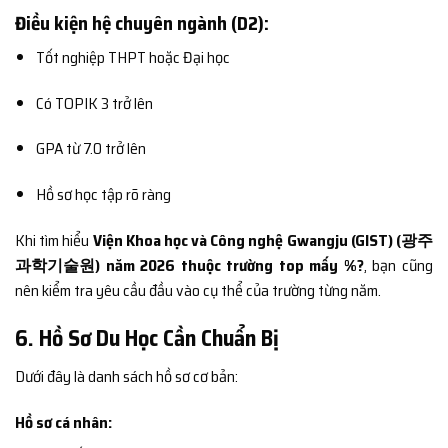
Điều kiện hệ chuyên ngành (D2):
Tốt nghiệp THPT hoặc Đại học
Có TOPIK 3 trở lên
GPA từ 7.0 trở lên
Hồ sơ học tập rõ ràng
Khi tìm hiểu
Viện Khoa học và Công nghệ Gwangju (GIST) (광주
과학기술원) năm 2026 thuộc trường top mấy %?
, bạn cũng
nên kiểm tra yêu cầu đầu vào cụ thể của trường từng năm.
6. Hồ Sơ Du Học Cần Chuẩn Bị
Dưới đây là danh sách hồ sơ cơ bản:
Hồ sơ cá nhân: