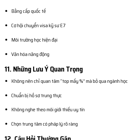
Bằng cấp quốc tế
Cơ hội chuyển visa kỹ sư E7
Môi trường học hiện đại
Văn hóa năng động
11. Những Lưu Ý Quan Trọng
Không nên chỉ quan tâm “top mấy %” mà bỏ qua ngành học
Chuẩn bị hồ sơ trung thực
Không nghe theo môi giới thiếu uy tín
Chọn trung tâm có pháp lý rõ ràng
12. Câu Hỏi Thường Gặp