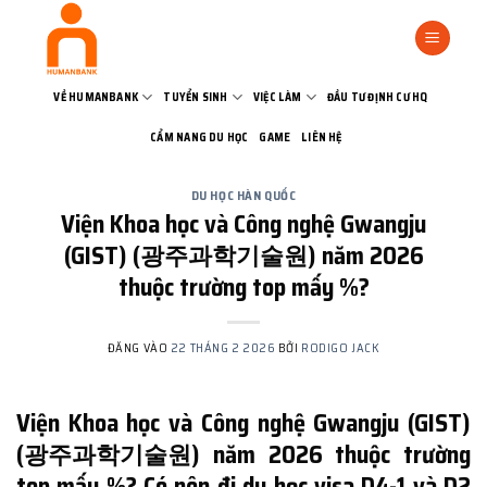
Bỏ
qua
nội
dung
VỀ HUMANBANK
TUYỂN SINH
VIỆC LÀM
ĐẦU TƯ ĐỊNH CƯ HQ
CẨM NANG DU HỌC
GAME
LIÊN HỆ
DU HỌC HÀN QUỐC
Viện Khoa học và Công nghệ Gwangju
(GIST) (광주과학기술원) năm 2026
thuộc trường top mấy %?
ĐĂNG VÀO
22 THÁNG 2 2026
BỞI
RODIGO JACK
Viện Khoa học và Công nghệ Gwangju (GIST)
(광주과학기술원) năm 2026 thuộc trường
top mấy %? Có nên đi du học visa D4-1 và D2