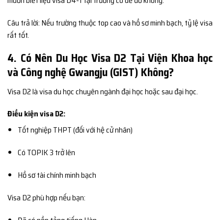
muốn biết liệu visa D4-1 tại trường có dễ đỗ không.
Câu trả lời: Nếu trường thuộc top cao và hồ sơ minh bạch, tỷ lệ visa
rất tốt.
4. Có Nên Du Học Visa D2 Tại Viện Khoa học
và Công nghệ Gwangju (GIST) Không?
Visa D2 là visa du học chuyên ngành đại học hoặc sau đại học.
Điều kiện visa D2:
Tốt nghiệp THPT (đối với hệ cử nhân)
Có TOPIK 3 trở lên
Hồ sơ tài chính minh bạch
Visa D2 phù hợp nếu bạn: