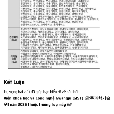
Kết Luận
Hy vọng bài viết đã giúp bạn hiểu rõ về câu hỏi:
Viện Khoa học và Công nghệ Gwangju (GIST) (광주과학기술
원) năm 2026 thuộc trường top mấy %?