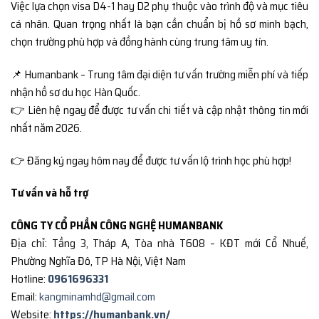
Việc lựa chọn visa D4-1 hay D2 phụ thuộc vào trình độ và mục tiêu
cá nhân. Quan trọng nhất là bạn cần chuẩn bị hồ sơ minh bạch,
chọn trường phù hợp và đồng hành cùng trung tâm uy tín.
📌 Humanbank – Trung tâm đại diện tư vấn trường miễn phí và tiếp
nhận hồ sơ du học Hàn Quốc.
👉 Liên hệ ngay để được tư vấn chi tiết và cập nhật thông tin mới
nhất năm 2026.
👉 Đăng ký ngay hôm nay để được tư vấn lộ trình học phù hợp!
Tư vấn và hỗ trợ
CÔNG TY CỔ PHẦN CÔNG NGHỆ HUMANBANK
Địa chỉ: Tầng 3, Tháp A, Tòa nhà T608 – KĐT mới Cổ Nhuế,
Phường Nghĩa Đô, TP Hà Nội, Việt Nam
Hotline:
0961696331
Email:
kangminamhd@gmail.com
Website:
https://humanbank.vn/