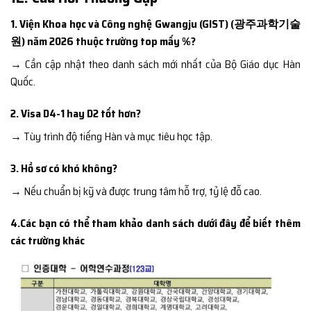
1. Viện Khoa học và Công nghệ Gwangju (GIST) (광주과학기술
원) năm 2026 thuộc trường top mấy %?
→ Cần cập nhật theo danh sách mới nhất của Bộ Giáo dục Hàn
Quốc.
2. Visa D4-1 hay D2 tốt hơn?
→ Tùy trình độ tiếng Hàn và mục tiêu học tập.
3. Hồ sơ có khó không?
→ Nếu chuẩn bị kỹ và được trung tâm hỗ trợ, tỷ lệ đỗ cao.
4.Các bạn có thể tham khảo danh sách dưới đây để biết thêm
các trường khác