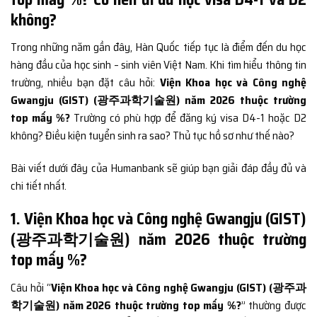
không?
Trong những năm gần đây, Hàn Quốc tiếp tục là điểm đến du học
hàng đầu của học sinh – sinh viên Việt Nam. Khi tìm hiểu thông tin
trường, nhiều bạn đặt câu hỏi:
Viện Khoa học và Công nghệ
Gwangju (GIST) (광주과학기술원) năm 2026 thuộc trường
top mấy %?
Trường có phù hợp để đăng ký visa D4-1 hoặc D2
không? Điều kiện tuyển sinh ra sao? Thủ tục hồ sơ như thế nào?
Bài viết dưới đây của Humanbank sẽ giúp bạn giải đáp đầy đủ và
chi tiết nhất.
1. Viện Khoa học và Công nghệ Gwangju (GIST)
(광주과학기술원) năm 2026 thuộc trường
top mấy %?
Câu hỏi “
Viện Khoa học và Công nghệ Gwangju (GIST) (광주과
학기술원) năm 2026 thuộc trường top mấy %?
” thường được