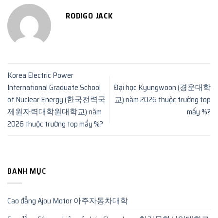
RODIGO JACK
Korea Electric Power
International Graduate School
Đại học Kyungwoon (경운대학
of Nuclear Energy (한국전력국
교) năm 2026 thuộc trường top
제원자력대학원대학교) năm
mấy %?
2026 thuộc trường top mấy %?
DANH MỤC
Cao đẳng Ajou Motor 아주자동차대학