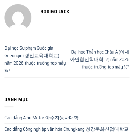
RODIGO JACK
Đại học Sư phạm Quốc gia
Đại học Thần học Châu Á (아세
Gyeongin (경인교육대학교)
아연합신학대학교) năm 2026
năm 2026 thuộc trường top mấy
thuộc trường top mấy %?
%?
DANH MỤC
Cao đẳng Ajou Motor 아주자동차대학
Cao đẳng Công nghiệp văn hóa Chungkang 청강문화산업대학교