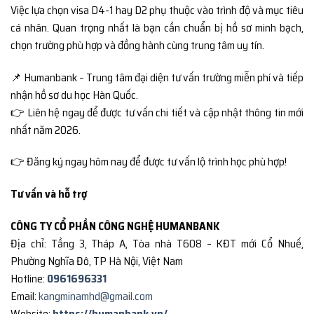
Việc lựa chọn visa D4-1 hay D2 phụ thuộc vào trình độ và mục tiêu
cá nhân. Quan trọng nhất là bạn cần chuẩn bị hồ sơ minh bạch,
chọn trường phù hợp và đồng hành cùng trung tâm uy tín.
📌 Humanbank – Trung tâm đại diện tư vấn trường miễn phí và tiếp
nhận hồ sơ du học Hàn Quốc.
👉 Liên hệ ngay để được tư vấn chi tiết và cập nhật thông tin mới
nhất năm 2026.
👉 Đăng ký ngay hôm nay để được tư vấn lộ trình học phù hợp!
Tư vấn và hỗ trợ
CÔNG TY CỔ PHẦN CÔNG NGHỆ HUMANBANK
Địa chỉ: Tầng 3, Tháp A, Tòa nhà T608 – KĐT mới Cổ Nhuế,
Phường Nghĩa Đô, TP Hà Nội, Việt Nam
Hotline:
0961696331
Email:
kangminamhd@gmail.com
Website:
https://humanbank.vn/