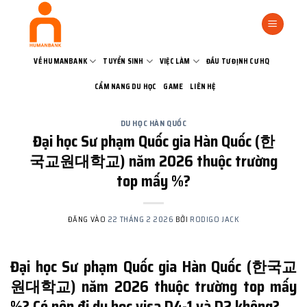
Bỏ
qua
nội
dung
VỀ HUMANBANK
TUYỂN SINH
VIỆC LÀM
ĐẦU TƯ ĐỊNH CƯ HQ
CẨM NANG DU HỌC
GAME
LIÊN HỆ
DU HỌC HÀN QUỐC
Đại học Sư phạm Quốc gia Hàn Quốc (한
국교원대학교) năm 2026 thuộc trường
top mấy %?
ĐĂNG VÀO
22 THÁNG 2 2026
BỞI
RODIGO JACK
Đại học Sư phạm Quốc gia Hàn Quốc (한국교
원대학교) năm 2026 thuộc trường top mấy
%? Có nên đi du học visa D4-1 và D2 không?