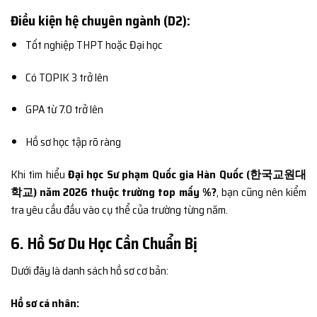
Điều kiện hệ chuyên ngành (D2):
Tốt nghiệp THPT hoặc Đại học
Có TOPIK 3 trở lên
GPA từ 7.0 trở lên
Hồ sơ học tập rõ ràng
Khi tìm hiểu
Đại học Sư phạm Quốc gia Hàn Quốc (한국교원대
학교) năm 2026 thuộc trường top mấy %?
, bạn cũng nên kiểm
tra yêu cầu đầu vào cụ thể của trường từng năm.
6. Hồ Sơ Du Học Cần Chuẩn Bị
Dưới đây là danh sách hồ sơ cơ bản:
Hồ sơ cá nhân: