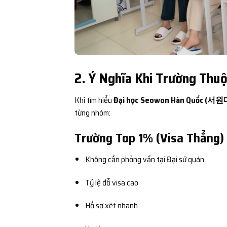
2. Ý Nghĩa Khi Trường Thu
Khi tìm hiểu
Đại học Seowon Hàn Quốc (서원
từng nhóm:
Trường Top 1% (Visa Thẳng)
Không cần phỏng vấn tại Đại sứ quán
Tỷ lệ đỗ visa cao
Hồ sơ xét nhanh