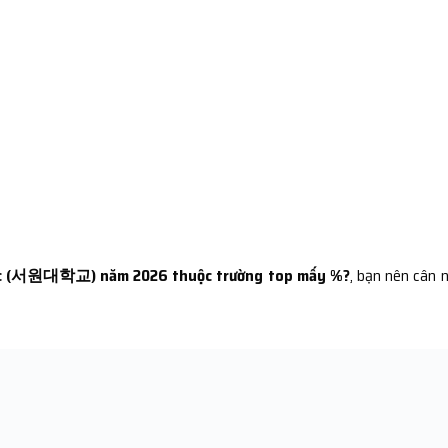
ốc (서원대학교) năm 2026 thuộc trường top mấy %?
, bạn nên cân 