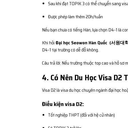
Sau khi đạt TOPIK 3 có thể chuyển sang vis
Được phép làm thêm 20h/tuần
Nếu bạn chưa có tiếng Hàn, lựa chọn D4-1 là co
Khi hỏi
Đại học Seowon Hàn Quốc (서원대학교
D4-1 tại trường có dễ đỗ không.
Câu trả lời: Nếu trường thuộc top cao và hồ sơ mi
4. Có Nên Du Học Visa D2 
Visa D2 là visa du học chuyên ngành đại học hoặ
Điều kiện visa D2:
Tốt nghiệp THPT (đối với hệ cử nhân)