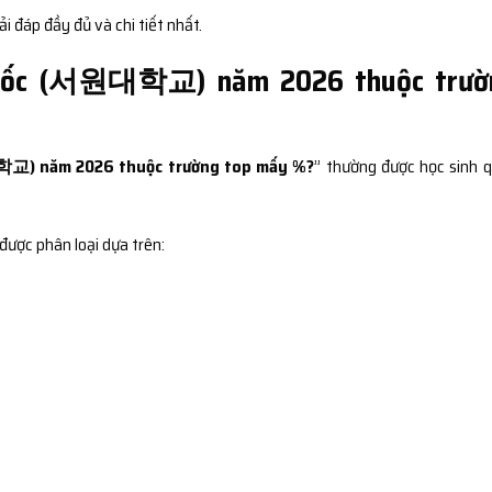
i đáp đầy đủ và chi tiết nhất.
 Quốc (서원대학교) năm 2026 thuộc trườ
교) năm 2026 thuộc trường top mấy %?
” thường được học sinh 
được phân loại dựa trên: