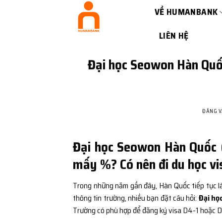
Bỏ
VỀ HUMANBANK
qua
nội
LIÊN HỆ
dung
Đại học Seowon Hàn Q
ĐĂNG 
Đại học Seowon Hàn Quố
mấy %? Có nên đi du học vi
Trong những năm gần đây, Hàn Quốc tiếp tục là
thông tin trường, nhiều bạn đặt câu hỏi:
Đại h
Trường có phù hợp để đăng ký visa D4-1 hoặc D2