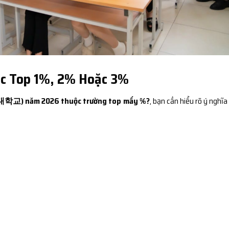
ộc Top 1%, 2% Hoặc 3%
대학교) năm 2026 thuộc trường top mấy %?
, bạn cần hiểu rõ ý nghĩa