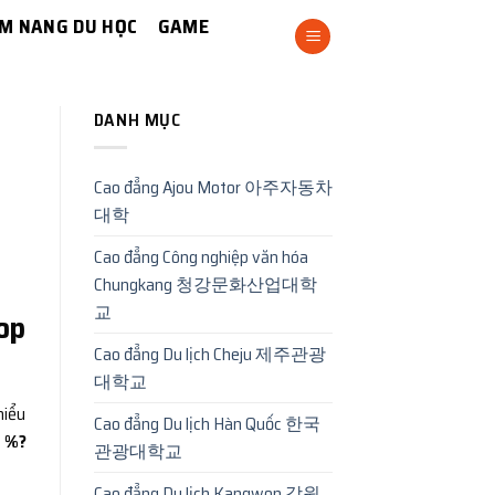
M NANG DU HỌC
GAME
DANH MỤC
Cao đẳng Ajou Motor 아주자동차
대학
Cao đẳng Công nghiệp văn hóa
Chungkang 청강문화산업대학
교
op
Cao đẳng Du lịch Cheju 제주관광
대학교
hiểu
Cao đẳng Du lịch Hàn Quốc 한국
 %?
관광대학교
Cao đẳng Du lịch Kangwon 강원