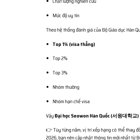
Chất lượng nghiên cứu
Mức độ uy tín
Theo hệ thống đánh giá của
Bộ Giáo dục Hàn Q
Top 1% (visa thẳng)
Top 2%
Top 3%
Nhóm thường
Nhóm hạn chế visa
Vậy
Đại học Seowon Hàn Quốc (서원대학교) n
👉 Tùy từng năm, vị trí xếp hạng có thể thay đổi
2026, bạn nên cập nhật thông tin mới nhất từ 