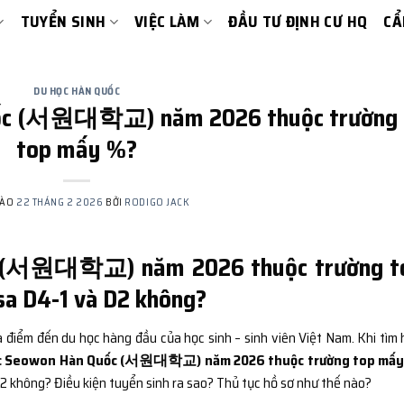
TUYỂN SINH
VIỆC LÀM
ĐẦU TƯ ĐỊNH CƯ HQ
CẨ
DU HỌC HÀN QUỐC
uốc (서원대학교) năm 2026 thuộc trường
top mấy %?
VÀO
22 THÁNG 2 2026
BỞI
RODIGO JACK
c (서원대학교) năm 2026 thuộc trường t
sa D4-1 và D2 không?
 điểm đến du học hàng đầu của học sinh – sinh viên Việt Nam. Khi tìm 
ọc Seowon Hàn Quốc (서원대학교) năm 2026 thuộc trường top mấy
 không? Điều kiện tuyển sinh ra sao? Thủ tục hồ sơ như thế nào?