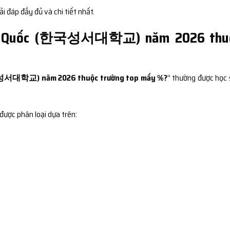
i đáp đầy đủ và chi tiết nhất.
 Hàn Quốc (한국성서대학교) năm 2026 thu
국성서대학교) năm 2026 thuộc trường top mấy %?
” thường được học 
được phân loại dựa trên: