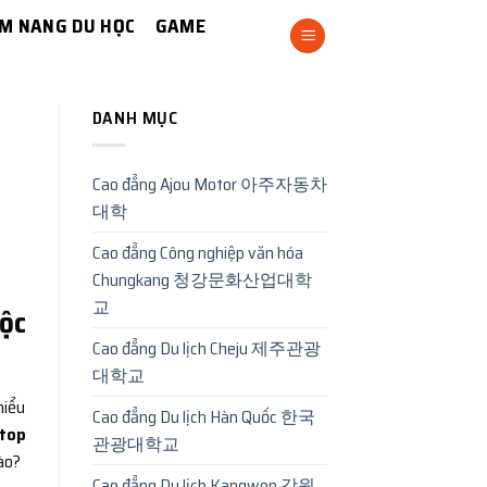
M NANG DU HỌC
GAME
DANH MỤC
Cao đẳng Ajou Motor 아주자동차
대학
Cao đẳng Công nghiệp văn hóa
Chungkang 청강문화산업대학
교
ộc
Cao đẳng Du lịch Cheju 제주관광
대학교
hiểu
Cao đẳng Du lịch Hàn Quốc 한국
top
관광대학교
ào?
Cao đẳng Du lịch Kangwon 강원