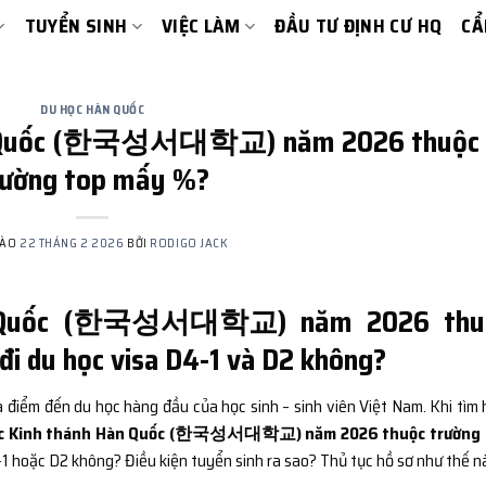
TUYỂN SINH
VIỆC LÀM
ĐẦU TƯ ĐỊNH CƯ HQ
CẨ
DU HỌC HÀN QUỐC
Hàn Quốc (한국성서대학교) năm 2026 thuộc
rường top mấy %?
VÀO
22 THÁNG 2 2026
BỞI
RODIGO JACK
àn Quốc (한국성서대학교) năm 2026 thu
i du học visa D4-1 và D2 không?
 điểm đến du học hàng đầu của học sinh – sinh viên Việt Nam. Khi tìm 
ọc Kinh thánh Hàn Quốc (한국성서대학교) năm 2026 thuộc trường 
1 hoặc D2 không? Điều kiện tuyển sinh ra sao? Thủ tục hồ sơ như thế n