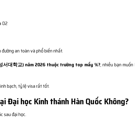
a D2
n đường an toàn và phổ biến nhất.
국성서대학교) năm 2026 thuộc trường top mấy %?
, nhiều bạn muốn 
nh bạch, tỷ lệ visa rất tốt.
ại Đại học Kinh thánh Hàn Quốc Không?
c sau đại học.