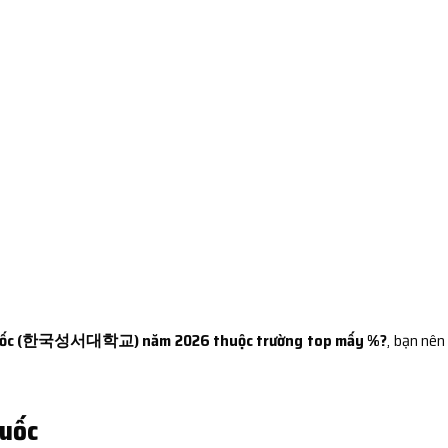
 Quốc (한국성서대학교) năm 2026 thuộc trường top mấy %?
, bạn nên