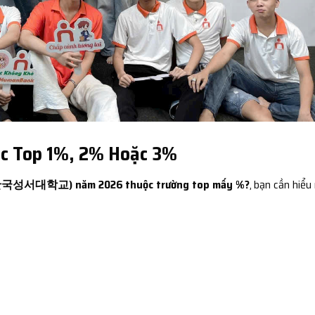
ộc Top 1%, 2% Hoặc 3%
c (한국성서대학교) năm 2026 thuộc trường top mấy %?
, bạn cần hiểu 