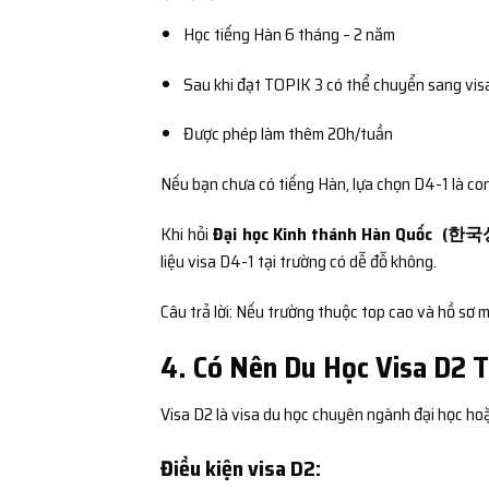
Học tiếng Hàn 6 tháng – 2 năm
Sau khi đạt TOPIK 3 có thể chuyển sang vis
Được phép làm thêm 20h/tuần
Nếu bạn chưa có tiếng Hàn, lựa chọn D4-1 là co
Khi hỏi
Đại học Kinh thánh Hàn Quốc (한
liệu visa D4-1 tại trường có dễ đỗ không.
Câu trả lời: Nếu trường thuộc top cao và hồ sơ mi
4. Có Nên Du Học Visa D2 T
Visa D2 là visa du học chuyên ngành đại học hoặ
Điều kiện visa D2: