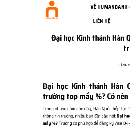
Bỏ
VỀ HUMANBANK
qua
nội
LIÊN HỆ
dung
Đại học Kinh thánh 
t
ĐĂNG 
Đại học Kinh thánh H
trường top mấy %? Có nên đ
Trong những năm gần đây, Hàn Quốc tiếp tục là
thông tin trường, nhiều bạn đặt câu hỏi:
Đại h
mấy %?
Trường có phù hợp để đăng ký visa D4-