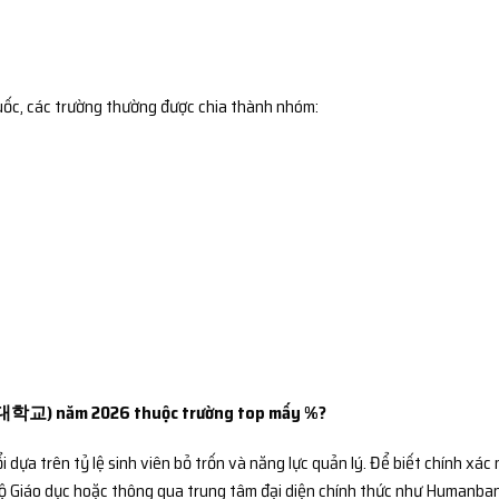
uốc
, các trường thường được chia thành nhóm:
대학교) năm 2026 thuộc trường top mấy %?
 dựa trên tỷ lệ sinh viên bỏ trốn và năng lực quản lý. Để biết chính xác
Bộ Giáo dục hoặc thông qua trung tâm đại diện chính thức như Humanban