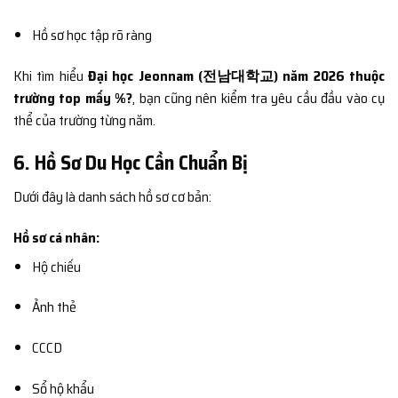
Hồ sơ học tập rõ ràng
Khi tìm hiểu
Đại học Jeonnam (전남대학교) năm 2026 thuộc
trường top mấy %?
, bạn cũng nên kiểm tra yêu cầu đầu vào cụ
thể của trường từng năm.
6. Hồ Sơ Du Học Cần Chuẩn Bị
Dưới đây là danh sách hồ sơ cơ bản:
Hồ sơ cá nhân:
Hộ chiếu
Ảnh thẻ
CCCD
Sổ hộ khẩu