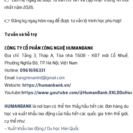
nhất năm 2026.
👉 Đăng ký ngay hôm nay để được tư vấn lộ trình học phù hợp!
Tư vấn và hỗ trợ
CÔNG TY CỔ PHẦN CÔNG NGHỆ HUMANBANK
Địa chỉ: Tầng 3, Tháp A, Tòa nhà T608 – KĐT mới Cổ Nhuế,
Phường Nghĩa Đô, TP Hà Nội, Việt Nam
Hotline:
0961696331
Email:
kangminamhd@gmail.com
Website:
https://humanbank.vn/
Youtube:
https://www.youtube.com/@HumanBank.XKLDDuHoc
HUMANBANK
là nơi bạn có thể tìm thấy hầu hết các đơn hàng du
học và xuất khẩu lao động của hầu hết các quốc gia trên thế giới,
cụ thể như:
–
Xuất khẩu lao động
/
Du học Hàn Quốc