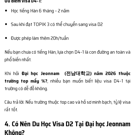
Ưu điểm visa D4-1:
Học tiếng Hàn 6 tháng – 2 năm
Sau khi đạt TOPIK 3 có thể chuyển sang visa D2
Được phép làm thêm 20h/tuần
Nếu bạn chưa có tiếng Hàn, lựa chọn D4-1 là con đường an toàn và
phổ biến nhất.
Khi hỏi
Đại học Jeonnam (전남대학교) năm 2026 thuộc
trường top mấy %?
, nhiều bạn muốn biết liệu visa D4-1 tại
trường có dễ đỗ không.
Câu trả lời: Nếu trường thuộc top cao và hồ sơ minh bạch, tỷ lệ visa
rất tốt.
4. Có Nên Du Học Visa D2 Tại Đại học Jeonnam
Không?