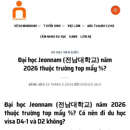
Bỏ
qua
nội
dung
VỀ HUMANBANK
TUYỂN SINH
VIỆC LÀM
ĐẦU TƯ ĐỊNH CƯ HQ
CẨM NANG DU HỌC
GAME
LIÊN HỆ
DU HỌC HÀN QUỐC
Đại học Jeonnam (전남대학교) năm
2026 thuộc trường top mấy %?
ĐĂNG VÀO
22 THÁNG 2 2026
BỞI
RODIGO JACK
Đại học Jeonnam (전남대학교) năm 2026
thuộc trường top mấy %? Có nên đi du học
visa D4-1 và D2 không?