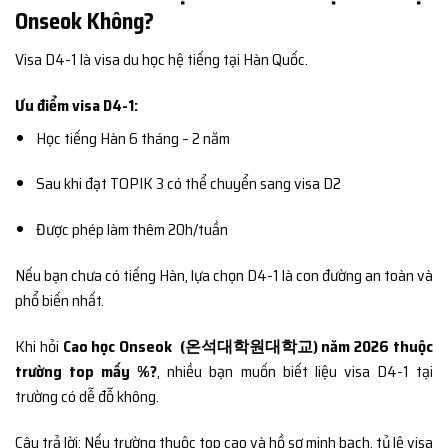
Onseok Không?
Visa D4-1 là visa du học hệ tiếng tại Hàn Quốc.
Ưu điểm visa D4-1:
Học tiếng Hàn 6 tháng – 2 năm
Sau khi đạt TOPIK 3 có thể chuyển sang visa D2
Được phép làm thêm 20h/tuần
Nếu bạn chưa có tiếng Hàn, lựa chọn D4-1 là con đường an toàn và
phổ biến nhất.
Khi hỏi
Cao học Onseok (온석대학원대학교) năm 2026 thuộc
trường top mấy %?
, nhiều bạn muốn biết liệu visa D4-1 tại
trường có dễ đỗ không.
Câu trả lời: Nếu trường thuộc top cao và hồ sơ minh bạch, tỷ lệ visa