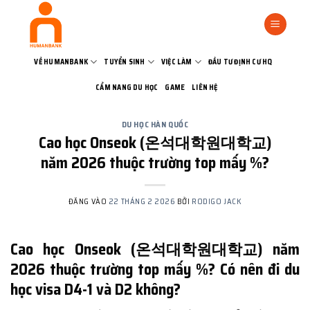
Bỏ
qua
nội
dung
VỀ HUMANBANK
TUYỂN SINH
VIỆC LÀM
ĐẦU TƯ ĐỊNH CƯ HQ
CẨM NANG DU HỌC
GAME
LIÊN HỆ
DU HỌC HÀN QUỐC
Cao học Onseok (온석대학원대학교)
năm 2026 thuộc trường top mấy %?
ĐĂNG VÀO
22 THÁNG 2 2026
BỞI
RODIGO JACK
Cao học Onseok (온석대학원대학교) năm
2026 thuộc trường top mấy %? Có nên đi du
học visa D4-1 và D2 không?