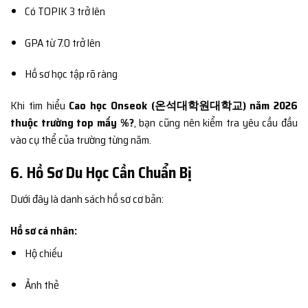
Có TOPIK 3 trở lên
GPA từ 7.0 trở lên
Hồ sơ học tập rõ ràng
Khi tìm hiểu
Cao học Onseok (온석대학원대학교) năm 2026
thuộc trường top mấy %?
, bạn cũng nên kiểm tra yêu cầu đầu
vào cụ thể của trường từng năm.
6. Hồ Sơ Du Học Cần Chuẩn Bị
Dưới đây là danh sách hồ sơ cơ bản:
Hồ sơ cá nhân:
Hộ chiếu
Ảnh thẻ