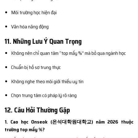
Môi trường học hiện đại
Văn hóa năng động
11. Những Lưu Ý Quan Trọng
Không nên chỉ quan tâm “top mấy %” mà bỏ qua ngành học
Chuẩn bị hồ sơ trung thực
Không nghe theo môi giới thiếu uy tín
Chọn trung tâm có pháp lý rõ ràng
12. Câu Hỏi Thường Gặp
1. Cao học Onseok (온석대학원대학교) năm 2026 thuộc
trường top mấy %?