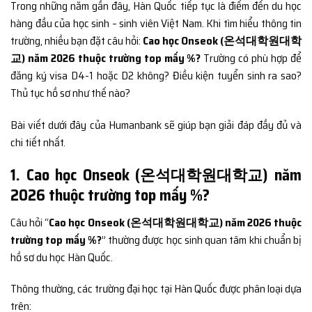
Trong những năm gần đây, Hàn Quốc tiếp tục là điểm đến du học
hàng đầu của học sinh – sinh viên Việt Nam. Khi tìm hiểu thông tin
trường, nhiều bạn đặt câu hỏi:
Cao học Onseok (온석대학원대학
교) năm 2026 thuộc trường top mấy %?
Trường có phù hợp để
đăng ký visa D4-1 hoặc D2 không? Điều kiện tuyển sinh ra sao?
Thủ tục hồ sơ như thế nào?
Bài viết dưới đây của Humanbank sẽ giúp bạn giải đáp đầy đủ và
chi tiết nhất.
1. Cao học Onseok (온석대학원대학교) năm
2026 thuộc trường top mấy %?
Câu hỏi “
Cao học Onseok (온석대학원대학교) năm 2026 thuộc
trường top mấy %?
” thường được học sinh quan tâm khi chuẩn bị
hồ sơ du học Hàn Quốc.
Thông thường, các trường đại học tại Hàn Quốc được phân loại dựa
trên: