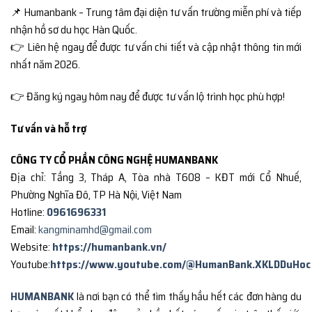
📌 Humanbank – Trung tâm đại diện tư vấn trường miễn phí và tiếp
nhận hồ sơ du học Hàn Quốc.
👉 Liên hệ ngay để được tư vấn chi tiết và cập nhật thông tin mới
nhất năm 2026.
👉 Đăng ký ngay hôm nay để được tư vấn lộ trình học phù hợp!
Tư vấn và hỗ trợ
CÔNG TY CỔ PHẦN CÔNG NGHỆ HUMANBANK
Địa chỉ: Tầng 3, Tháp A, Tòa nhà T608 – KĐT mới Cổ Nhuế,
Phường Nghĩa Đô, TP Hà Nội, Việt Nam
Hotline:
0961696331
Email:
kangminamhd@gmail.com
Website:
https://humanbank.vn/
Youtube:
https://www.youtube.com/@HumanBank.XKLDDuHoc
HUMANBANK
là nơi bạn có thể tìm thấy hầu hết các đơn hàng du