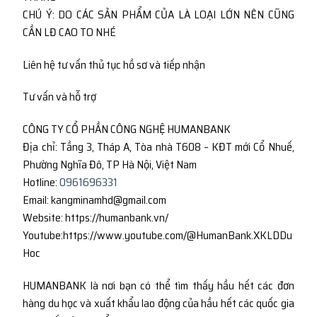
CHÚ Ý: DO CÁC SẢN PHẨM CỦA LÀ LOẠI LỚN NÊN CŨNG
CẦN LĐ CAO TO NHÉ
Liên hệ tư vấn thủ tục hồ sơ và tiếp nhận
Tư vấn và hỗ trợ
CÔNG TY CỔ PHẦN CÔNG NGHỆ HUMANBANK
Địa chỉ: Tầng 3, Tháp A, Tòa nhà T608 – KĐT mới Cổ Nhuế,
Phường Nghĩa Đô, TP Hà Nội, Việt Nam
Hotline:
0961696331
Email: kangminamhd@gmail.com
Website: https://humanbank.vn/
Youtube:https://www.youtube.com/@HumanBank.XKLDDu
Hoc
HUMANBANK là nơi bạn có thể tìm thấy hầu hết các đơn
hàng du học và xuất khẩu lao động của hầu hết các quốc gia