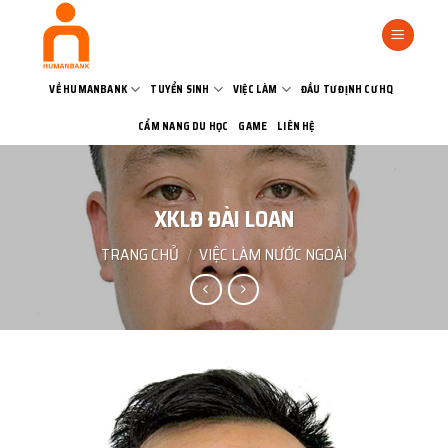
Bỏ
qua
nội
dung
VỀ HUMANBANK
TUYỂN SINH
VIỆC LÀM
ĐẦU TƯ ĐỊNH CƯ HQ
CẨM NANG DU HỌC
GAME
LIÊN HỆ
XKLĐ ĐÀI LOAN
TRANG CHỦ
/
VIỆC LÀM NƯỚC NGOÀI