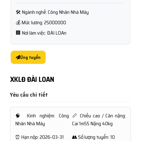
🛠 Ngành nghề: Công Nhân Nhà Máy
💰 Mức lương: 25000000
🏢 Nơi làm việc: ĐÀI LOAn
Ứng tuyển
XKLĐ ĐÀI LOAN
Yêu cầu chi tiết
🧠 Kinh nghiệm: Công
📏 Chiều cao / Cân nặng:
Nhân Nhà Máy
Cai 1m55 Nặng 40kg
⏰ Hạn nộp: 2026-03-31
👥 Số lượng tuyển: 10