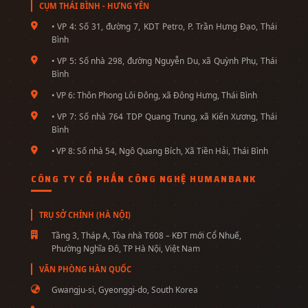
CỤM THÁI BÌNH - HƯNG YÊN
• VP 4: Số 31, đường 7, KDT Petro, P. Trần Hưng Đạo, Thái
Bình
• VP 5: Số nhà 298, đường Nguyễn Du, xã Quỳnh Phụ, Thái
Bình
• VP 6: Thôn Phong Lôi Đông, xã Đông Hưng, Thái Bình
• VP 7: Số nhà 764 TDP Quang Trung, xã Kiến Xương, Thái
Bình
• VP 8: Số nhà 54, Ngô Quang Bích, Xã Tiền Hải, Thái Bình
CÔNG TY CỔ PHẦN CÔNG NGHỆ HUMANBANK
TRỤ SỞ CHÍNH (HÀ NỘI)
Tầng 3, Tháp A, Tòa nhà T608 – KĐT mới Cổ Nhuế,
Phường Nghĩa Đô, TP Hà Nội, Việt Nam
VĂN PHÒNG HÀN QUỐC
Gwangju-si, Gyeonggi-do, South Korea