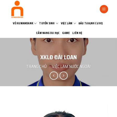
Bỏ
qua
nội
dung
VỀ HUMANBANK
TUYỂN SINH
VIỆC LÀM
ĐẦU TƯ ĐỊNH CƯ HQ
CẨM NANG DU HỌC
GAME
LIÊN HỆ
XKLĐ ĐÀI LOAN
TRANG CHỦ
/
VIỆC LÀM NƯỚC NGOÀI