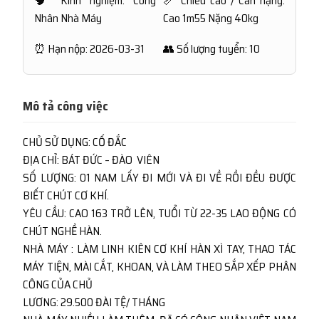
🧠 Kinh nghiệm: Công
📏 Chiều cao / Cân nặng:
Nhân Nhà Máy
Cao 1m55 Nặng 40kg
⏰ Hạn nộp: 2026-03-31
👥 Số lượng tuyển: 10
Mô tả công việc
CHỦ SỬ DỤNG: CỐ ĐẮC
ĐỊA CHỈ: BÁT ĐỨC – ĐÀO VIÊN
SỐ LƯỢNG: 01 NAM LẤY ĐI MỚI VÀ ĐI VỀ RỒI ĐỀU ĐƯỢC
BIẾT CHÚT CƠ KHÍ.
YÊU CẦU: CAO 163 TRỞ LÊN, TUỔI TỪ 22-35 LAO ĐỘNG CÓ
CHÚT NGHỀ HÀN.
NHÀ MÁY : LÀM LINH KIÊN CƠ KHÍ HÀN XÌ TAY, THAO TÁC
MÁY TIỆN, MÀI CẮT, KHOAN, VÀ LÀM THEO SẮP XẾP PHÂN
CÔNG CỦA CHỦ
LƯƠNG: 29.500 ĐÀI TỆ/ THÁNG