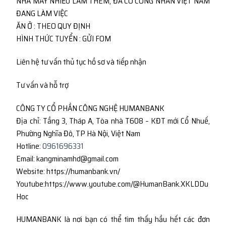
NHÀ MÁY NHIỀU LÀM THÊM, ĐÃ CÓ CÔNG NHÂN VIỆT NAM
ĐANG LÀM VIỆC
ĂN Ở : THEO QUY ĐỊNH
HÌNH THỨC TUYỂN : GỬI FOM
Liên hệ tư vấn thủ tục hồ sơ và tiếp nhận
Tư vấn và hỗ trợ
CÔNG TY CỔ PHẦN CÔNG NGHỆ HUMANBANK
Địa chỉ: Tầng 3, Tháp A, Tòa nhà T608 – KĐT mới Cổ Nhuế,
Phường Nghĩa Đô, TP Hà Nội, Việt Nam
Hotline:
0961696331
Email: kangminamhd@gmail.com
Website: https://humanbank.vn/
Youtube:https://www.youtube.com/@HumanBank.XKLDDu
Hoc
HUMANBANK là nơi bạn có thể tìm thấy hầu hết các đơn