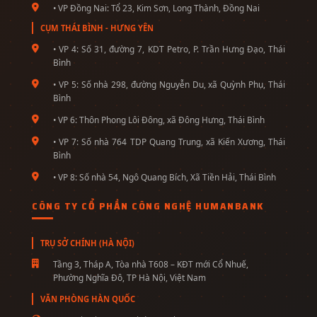
• VP Đồng Nai: Tổ 23, Kim Sơn, Long Thành, Đồng Nai
CỤM THÁI BÌNH - HƯNG YÊN
• VP 4: Số 31, đường 7, KDT Petro, P. Trần Hưng Đạo, Thái
Bình
• VP 5: Số nhà 298, đường Nguyễn Du, xã Quỳnh Phụ, Thái
Bình
• VP 6: Thôn Phong Lôi Đông, xã Đông Hưng, Thái Bình
• VP 7: Số nhà 764 TDP Quang Trung, xã Kiến Xương, Thái
Bình
• VP 8: Số nhà 54, Ngô Quang Bích, Xã Tiền Hải, Thái Bình
CÔNG TY CỔ PHẦN CÔNG NGHỆ HUMANBANK
TRỤ SỞ CHÍNH (HÀ NỘI)
Tầng 3, Tháp A, Tòa nhà T608 – KĐT mới Cổ Nhuế,
Phường Nghĩa Đô, TP Hà Nội, Việt Nam
VĂN PHÒNG HÀN QUỐC