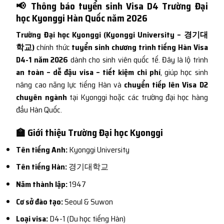
📢 Thông báo tuyển sinh Visa D4 Trường Đại
học Kyonggi Hàn Quốc năm 2026
Trường Đại học Kyonggi (Kyonggi University – 경기대
학교)
chính thức
tuyển sinh chương trình tiếng Hàn Visa
D4-1 năm 2026
dành cho sinh viên quốc tế. Đây là lộ trình
an toàn – dễ đậu visa – tiết kiệm chi phí
, giúp học sinh
nâng cao năng lực tiếng Hàn và
chuyển tiếp lên Visa D2
chuyên ngành
tại Kyonggi hoặc các trường đại học hàng
đầu Hàn Quốc.
🏫 Giới thiệu Trường Đại học Kyonggi
Tên tiếng Anh:
Kyonggi University
Tên tiếng Hàn:
경기대학교
Năm thành lập:
1947
Cơ sở đào tạo:
Seoul & Suwon
Loại visa:
D4-1 (Du học tiếng Hàn)