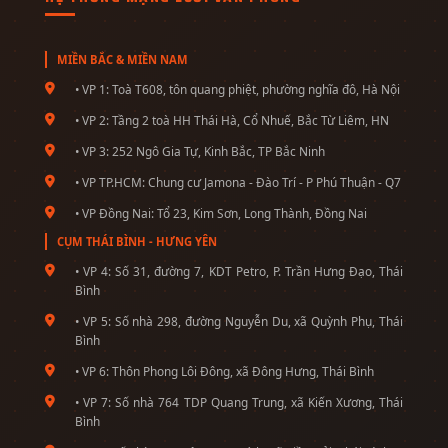
MIỀN BẮC & MIỀN NAM
• VP 1: Toà T608, tôn quang phiệt, phường nghĩa đô, Hà Nội
• VP 2: Tầng 2 toà HH Thái Hà, Cổ Nhuế, Bắc Từ Liêm, HN
• VP 3: 252 Ngô Gia Tự, Kinh Bắc, TP Bắc Ninh
• VP TP.HCM: Chung cư Jamona - Đào Trí - P Phú Thuận - Q7
• VP Đồng Nai: Tổ 23, Kim Sơn, Long Thành, Đồng Nai
CỤM THÁI BÌNH - HƯNG YÊN
• VP 4: Số 31, đường 7, KDT Petro, P. Trần Hưng Đạo, Thái
Bình
• VP 5: Số nhà 298, đường Nguyễn Du, xã Quỳnh Phụ, Thái
Bình
• VP 6: Thôn Phong Lôi Đông, xã Đông Hưng, Thái Bình
• VP 7: Số nhà 764 TDP Quang Trung, xã Kiến Xương, Thái
Bình