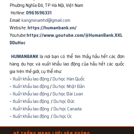
Phường Nghĩa Đô, TP Hà Nội, Việt Nam
Hotline:
0961696331
Email:
kangminamhd@gmail.com
Website:
https://humanbank.vn/
Youtube:
https://www.youtube.com/@HumanBank.XKL
DDuHoc
HUMANBANK
là nơi bạn có thể tìm thấy hầu hết các đơn
hàng du học và xuất khẩu lao động của hầu hết các quốc
gia trên thế giới, cụ thể như:
–
Xuất khẩu lao động
/
Du học Hàn Quốc
–
Xuất khẩu lao động
/
Du học Nhật Bản
–
Xuất khẩu lao động
/
Du học Đài Loan
–
Xuất khẩu lao động
/
Du học Đức
–
Xuất khẩu lao động
/
Du học Canada
–
Xuất khẩu lao động
/
Du học Úc
HỆ THỐNG MẠNG LƯỚI VĂN PHÒNG