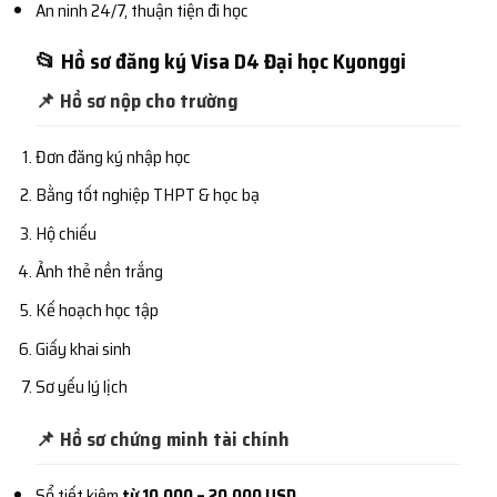
An ninh 24/7, thuận tiện đi học
📂 Hồ sơ đăng ký Visa D4 Đại học Kyonggi
📌 Hồ sơ nộp cho trường
Đơn đăng ký nhập học
Bằng tốt nghiệp THPT & học bạ
Hộ chiếu
Ảnh thẻ nền trắng
Kế hoạch học tập
Giấy khai sinh
Sơ yếu lý lịch
📌 Hồ sơ chứng minh tài chính
Sổ tiết kiệm
từ 10.000 – 20.000 USD