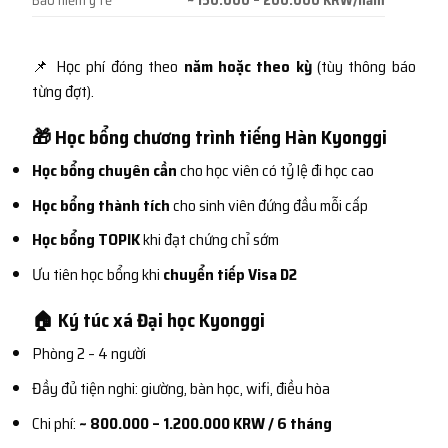
Bảo hiểm y tế
~ 150.000 – 200.000 KRW/năm
📌 Học phí đóng theo
năm hoặc theo kỳ
(tùy thông báo
từng đợt).
🎁 Học bổng chương trình tiếng Hàn Kyonggi
Học bổng chuyên cần
cho học viên có tỷ lệ đi học cao
Học bổng thành tích
cho sinh viên đứng đầu mỗi cấp
Học bổng TOPIK
khi đạt chứng chỉ sớm
Ưu tiên học bổng khi
chuyển tiếp Visa D2
🏠 Ký túc xá Đại học Kyonggi
Phòng 2 – 4 người
Đầy đủ tiện nghi: giường, bàn học, wifi, điều hòa
Chi phí:
~ 800.000 – 1.200.000 KRW / 6 tháng