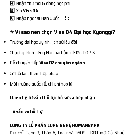
4️⃣ Nhận thư mời & đóng học phí
5️⃣ Xin
Visa D4
6️⃣ Nhập học tại Hàn Quốc 🇰🇷
⭐ Vì sao nên chọn Visa D4 Đại học Kyonggi?
Trường đại học uy tín, lịch sử lâu đời
Chương trình tiếng Hàn bài bản, dễ lên TOPIK
Dễ chuyển tiếp
Visa D2 chuyên ngành
Cơ hội làm thêm hợp pháp
Môi trường quốc tế, chi phí hợp lý
LLiên hệ tư vấn thủ tục hồ sơ và tiếp nhận
Tư vấn và hỗ trợ
CÔNG TY CỔ PHẦN CÔNG NGHỆ HUMANBANK
Địa chỉ: Tầng 3, Tháp A, Tòa nhà T608 – KĐT mới Cổ Nhuế,