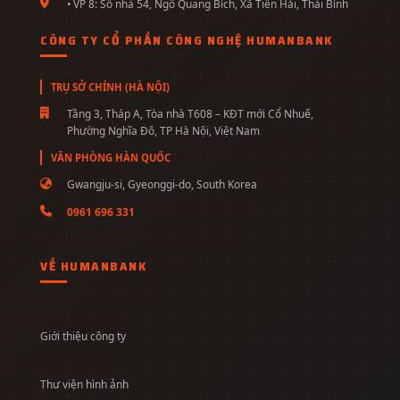
• VP 8: Số nhà 54, Ngô Quang Bích, Xã Tiền Hải, Thái Bình
CÔNG TY CỔ PHẦN CÔNG NGHỆ HUMANBANK
TRỤ SỞ CHÍNH (HÀ NỘI)
Tầng 3, Tháp A, Tòa nhà T608 – KĐT mới Cổ Nhuế,
Phường Nghĩa Đô, TP Hà Nội, Việt Nam
VĂN PHÒNG HÀN QUỐC
Gwangju-si, Gyeonggi-do, South Korea
0961 696 331
VỀ HUMANBANK
Giới thiệu công ty
Thư viện hình ảnh