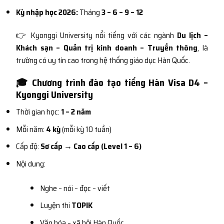
Kỳ nhập học 2026:
Tháng
3 – 6 – 9 – 12
👉 Kyonggi University nổi tiếng với các ngành
Du lịch –
Khách sạn – Quản trị kinh doanh – Truyền thông
, là
trường có uy tín cao trong hệ thống giáo dục Hàn Quốc.
🎓 Chương trình đào tạo tiếng Hàn Visa D4 –
Kyonggi University
Thời gian học:
1 – 2 năm
Mỗi năm:
4 kỳ
(mỗi kỳ 10 tuần)
Cấp độ:
Sơ cấp → Cao cấp (Level 1 – 6)
Nội dung:
Nghe – nói – đọc – viết
Luyện thi
TOPIK
Văn hóa – xã hội Hàn Quốc